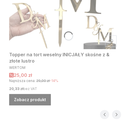
Topper na tort weselny INICJAŁY skośne z &
złote lustro
PRODUCENT
WERTOM
Cena promocyjna
25,00 zł
Najniższa cena:
29,00 zł
-14%
Cena
20,33 zł
bez VAT
Zobacz produkt