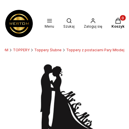
Produkt
Otwórz wyszukiwarkę
Menu
Szukaj
Zaloguj się
Koszyk
RTOM
TOPPERY
Toppery Ślubne
Toppery z postaciami Pary Młodej