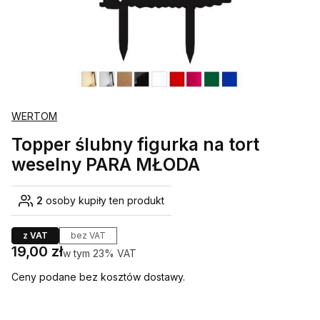
WERTOM
Topper ślubny figurka na tort
weselny PARA MŁODA
2
osoby kupiły ten produkt
z VAT
bez VAT
Cena
19,00 zł
w tym 23% VAT
w tym
23%
VAT
Ceny podane bez kosztów dostawy.
Wybierz wariant produktu: