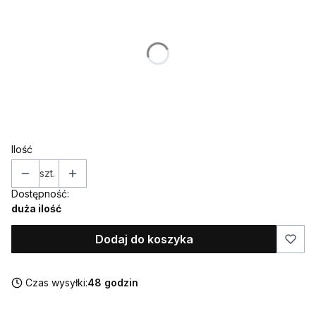
Poszczególne warianty mogą różnić się ceną
*
Kolor
Pokaż wszystkie kolory
*
Topper / dekor na bok
Wybierz
Ilość
szt.
Dostępność:
duża ilość
Dodaj do koszyka
Czas wysyłki:
48 godzin