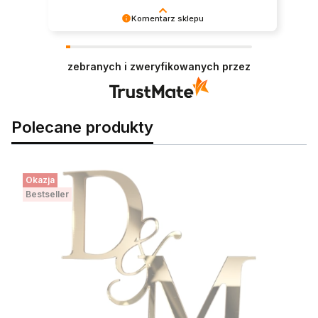
Komentarz sklepu
Cieszy nas Twoja miła opinia i zaufanie.
Jesteśmy wdzięczni za tak wspaniałych klientów
zebranych i zweryfikowanych przez
jak Ty. Z pozdrowieniami, obsługa sklepu.
Polecane produkty
Okazja
Bestseller