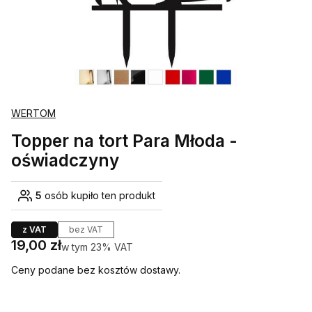
WERTOM
Topper na tort Para Młoda -
oświadczyny
5
osób kupiło ten produkt
z VAT
bez VAT
Cena
19,00 zł
w tym 23% VAT
w tym
23%
VAT
Ceny podane bez kosztów dostawy.
Wybierz wariant produktu: