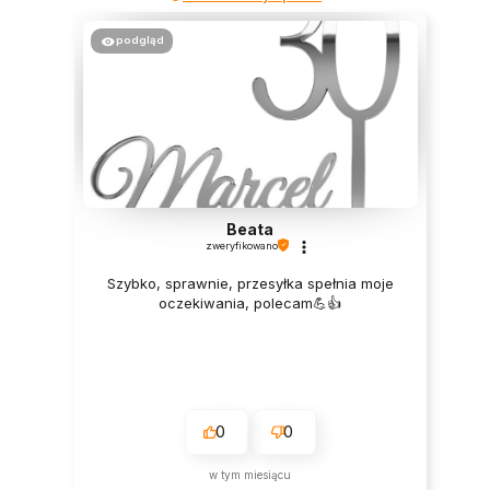
podgląd
Beata
zweryfikowano
Szybko, sprawnie, przesyłka spełnia moje
oczekiwania, polecam💪👍️
0
0
w tym miesiącu