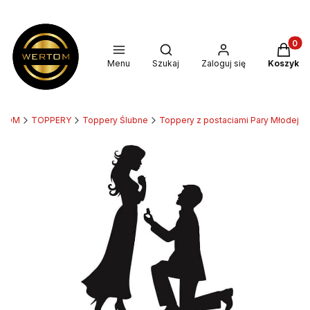
Produkt
Otwórz wyszukiwarkę
Menu
Szukaj
Zaloguj się
Koszyk
RTOM
TOPPERY
Toppery Ślubne
Toppery z postaciami Pary Młodej