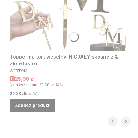
Topper na tort weselny INICJAŁY skośne z &
złote lustro
PRODUCENT
WERTOM
Cena promocyjna
25,00 zł
Najniższa cena:
29,00 zł
-14%
Cena
20,33 zł
bez VAT
Zobacz produkt