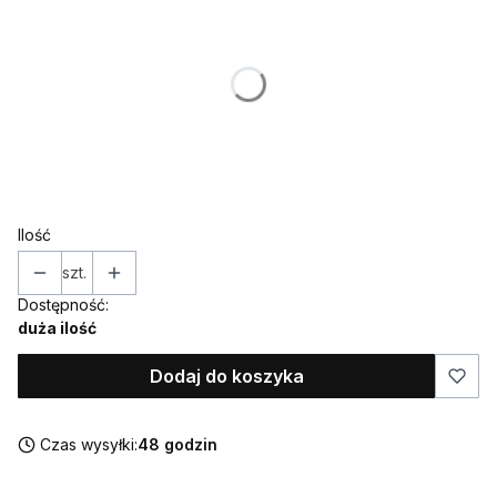
Poszczególne warianty mogą różnić się ceną
*
Kolor
Pokaż wszystkie kolory
*
Topper / dekor na bok
Wybierz
Ilość
szt.
Dostępność:
duża ilość
Dodaj do koszyka
Czas wysyłki:
48 godzin