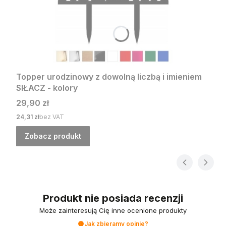
Topper urodzinowy z dowolną liczbą i imieniem
SIŁACZ - kolory
Cena
29,90 zł
Cena
24,31 zł
bez VAT
Zobacz produkt
Produkt nie posiada recenzji
Może zainteresują Cię inne ocenione produkty
Jak zbieramy opinie?