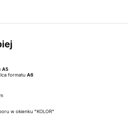
piej
u
A5
ulca formatu
A6
cm
boru w okienku "KOLOR"