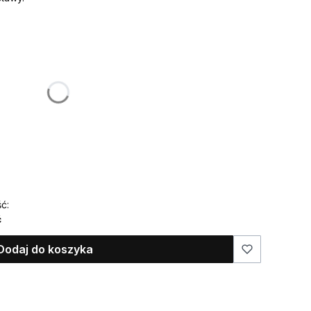
:
żnić się ceną
ć:
ć
Dodaj do koszyka