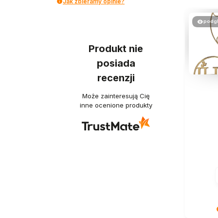
Jak zbieramy opinie?
podg
Produkt nie
posiada
recenzji
Może zainteresują Cię
inne ocenione produkty