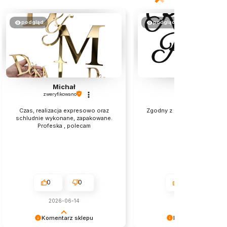
podgląd
podgląd
Michał
Karolina
zweryfikowano
zweryfikowano
Czas, realizacja expresowo oraz
Zgodny z opisem, wykonanie
schludnie wykonane, zapakowane.
Profeska , polecam
0
0
0
0
2026-06-14
2026-06-23
Komentarz sklepu
Komentarz sklepu