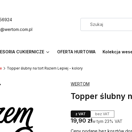
56924
p@wertom.com.pl
ESORIA CUKIERNICZE
OFERTA HURTOWA
Kolekcja wes
ne
Topper ślubny na tort Razem Lepiej - kolory
WERTOM
Topper ślubny n
z VAT
bez VAT
Cena
19,90 zł
w tym 23% VAT
w tym
23%
VAT
Ceny podane bez kosztów dos