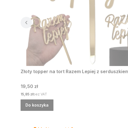
Złoty topper na tort Razem Lepiej z serduszkiem
Cena
19,50 zł
Cena
15,85 zł
bez VAT
Do koszyka