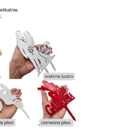
likatnie.
,