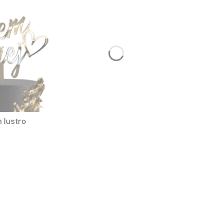
 lustro