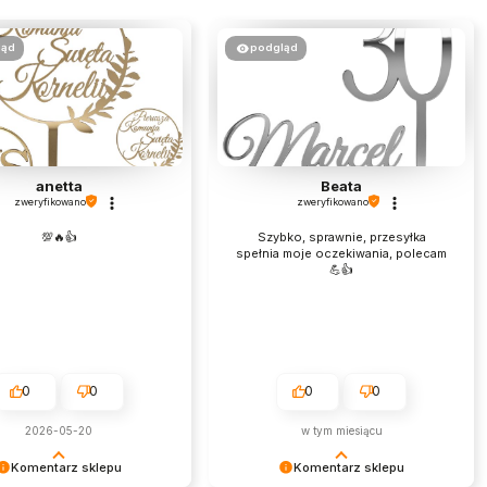
ląd
podgląd
anetta
Beata
zweryfikowano
zweryfikowano
💯🔥👍️
Szybko, sprawnie, przesyłka
spełnia moje oczekiwania, polecam
💪👍️
0
0
0
0
2026-05-20
w tym miesiącu
Komentarz sklepu
Komentarz sklepu