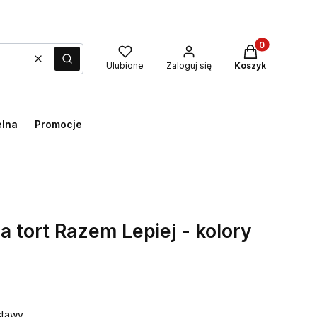
Produkty w kos
Wyczyść
Szukaj
Ulubione
Zaloguj się
Koszyk
elna
Promocje
a tort Razem Lepiej - kolory
tawy.