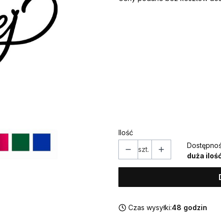
Wybierz wariant produktu
Poszczególne warianty mogą ró
*
Kolor
Pokaż wszystkie kolory
*
Topper / dekor na bok
Wybierz
Ilość
Dostępnoś
szt.
duża iloś
Czas wysyłki:
48 godzin