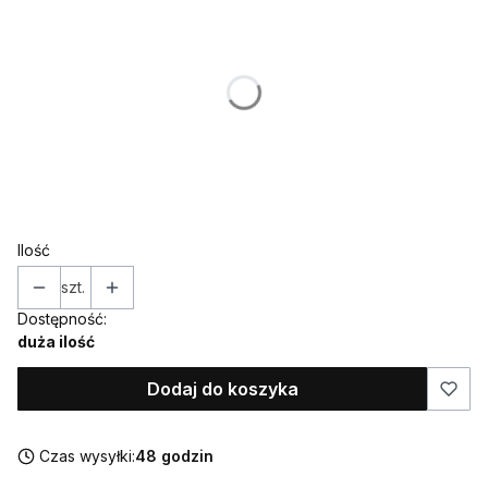
Poszczególne warianty mogą różnić się ceną
*
WIEK
*
KOLORY
Wybierz
Ilość
szt.
Dostępność:
duża ilość
Dodaj do koszyka
Czas wysyłki:
48 godzin