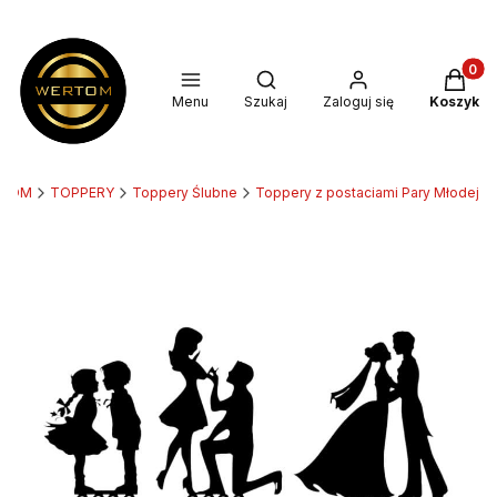
Produkt
Otwórz wyszukiwarkę
Menu
Szukaj
Zaloguj się
Koszyk
RTOM
TOPPERY
Toppery Ślubne
Toppery z postaciami Pary Młodej