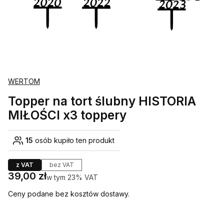
WERTOM
Topper na tort ślubny HISTORIA
MIŁOŚCI x3 toppery
15
osób kupiło ten produkt
z VAT
bez VAT
Cena
39,00 zł
w tym 23% VAT
w tym
23%
VAT
Ceny podane bez kosztów dostawy.
Wybierz wariant produktu: