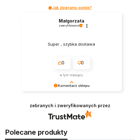
Jak zbieramy opinie?
Małgorzata
zweryfikowano
Super , szybka dostawa
0
0
w tym miesiącu
Komentarz sklepu
Dziękujemy za zaufanie i pozytywną ocenę! To
dla nas ogromna radość.
zebranych i zweryfikowanych przez
Polecane produkty