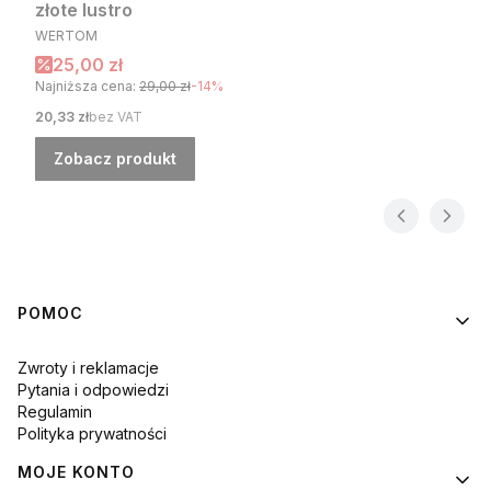
złote lustro
PRODUCENT
WERTOM
Cena promocyjna
25,00 zł
Najniższa cena:
29,00 zł
-14%
Cena
20,33 zł
bez VAT
Zobacz produkt
Linki w stopce
POMOC
Zwroty i reklamacje
Pytania i odpowiedzi
Regulamin
Polityka prywatności
MOJE KONTO