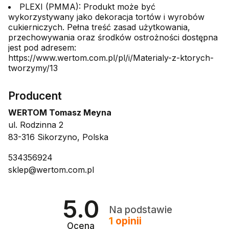
PLEXI (PMMA): Produkt może być
wykorzystywany jako dekoracja tortów i wyrobów
cukierniczych. Pełna treść zasad użytkowania,
przechowywania oraz środków ostrożności dostępna
jest pod adresem:
https://www.wertom.com.pl/pl/i/Materialy-z-ktorych-
tworzymy/13
Producent
WERTOM Tomasz Meyna
ul. Rodzinna 2
83-316 Sikorzyno, Polska
534356924
sklep@wertom.com.pl
5.0
Na podstawie
1
opinii
Ocena