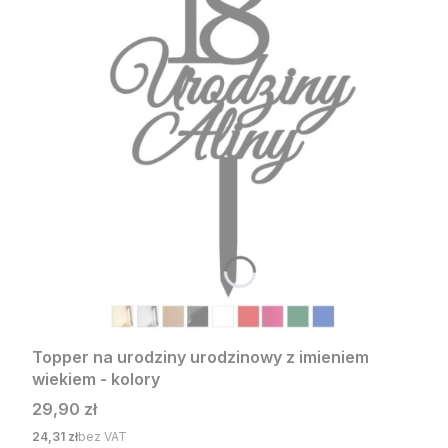
Topper na urodziny urodzinowy z imieniem
wiekiem - kolory
Cena
29,90 zł
Cena
24,31 zł
bez VAT