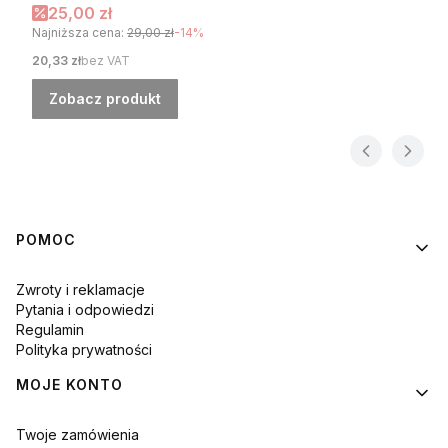
Cena promocyjna
25,00 zł
Najniższa cena:
29,00 zł
-14%
Cena
20,33 zł
bez VAT
Zobacz produkt
Linki w stopce
POMOC
Zwroty i reklamacje
Pytania i odpowiedzi
Regulamin
Polityka prywatności
MOJE KONTO
Twoje zamówienia