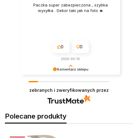
Paczka super zabezpieczona , szybka
wysyłka . Dekor taki jak na foto 🔥
0
0
2026-06-19
Komentarz sklepu
Dziękujemy za pozostawienie nam tak dobrej
opinii. Naszym priorytetem jest satysfakcja
zebranych i zweryfikowanych przez
klienta i Twoja recenzja potwierdza nasze wysiłki
- dziękujemy raz jeszcze i mamy nadzieję - do
szybkiego zobaczenia!
Polecane produkty