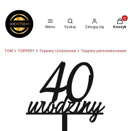
Produkt
Otwórz wyszukiwarkę
Menu
Szukaj
Zaloguj się
Koszyk
ERTOM
TOPPERY
Toppery Urodzinowe
Toppery personalizowane