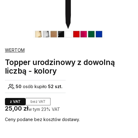
WERTOM
Topper urodzinowy z dowolną
liczbą - kolory
50
osób kupiło
52 szt.
z VAT
bez VAT
Cena
25,00 zł
w tym 23% VAT
w tym
23%
VAT
Ceny podane bez kosztów dostawy.
Wybierz wariant produktu: