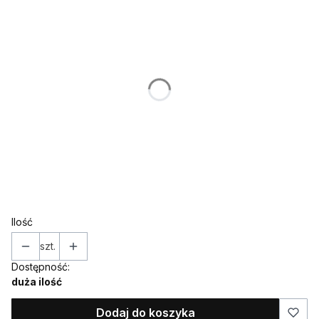
Poszczególne warianty mogą różnić się ceną
*
WIEK
*
KOLORY
Wybierz
*
Topper / dekor na bok
Wybierz
Ilość
szt.
Dostępność:
duża ilość
Dodaj do koszyka