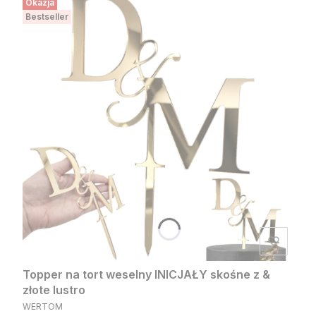
Okazja
Bestseller
Topper na tort weselny INICJAŁY skośne z &
złote lustro
PRODUCENT
WERTOM