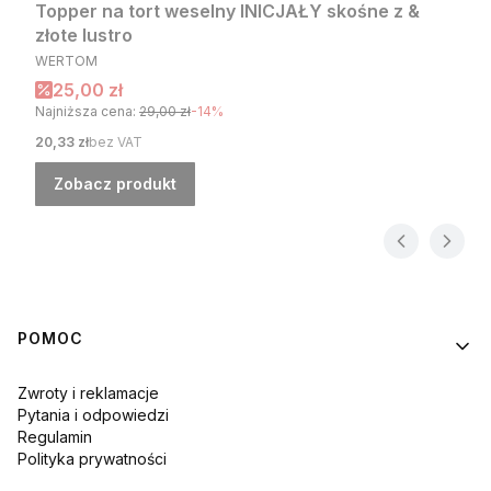
Topper na tort weselny INICJAŁY skośne z &
złote lustro
PRODUCENT
WERTOM
Cena promocyjna
25,00 zł
Najniższa cena:
29,00 zł
-14%
Cena
20,33 zł
bez VAT
Zobacz produkt
Linki w stopce
POMOC
Zwroty i reklamacje
Pytania i odpowiedzi
Regulamin
Polityka prywatności