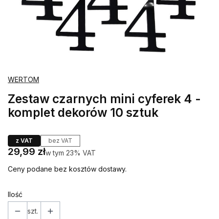
WERTOM
Zestaw czarnych mini cyferek 4 -
komplet dekorów 10 sztuk
z VAT
bez VAT
Cena
29,99 zł
w tym 23% VAT
w tym
23%
VAT
Ceny podane bez kosztów dostawy.
Ilość
szt.