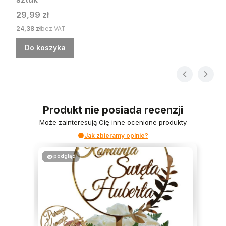
Cena
29,99 zł
Cena
24,38 zł
bez VAT
Do koszyka
Produkt nie posiada recenzji
Może zainteresują Cię inne ocenione produkty
Jak zbieramy opinie?
podgląd