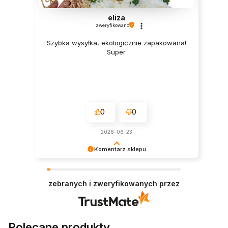
eliza
zweryfikowano
Szybka wysyłka, ekologicznie zapakowana!
Super
0
0
2026-06-23
Komentarz sklepu
Cieszy nas Twoja miła opinia i zaufanie.
Jesteśmy wdzięczni za tak wspaniałych klientów
zebranych i zweryfikowanych przez
jak Ty. Z pozdrowieniami, obsługa sklepu.
Polecane produkty