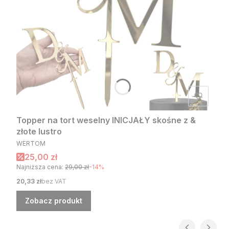
Topper na tort weselny INICJAŁY skośne z &
złote lustro
PRODUCENT
WERTOM
Cena promocyjna
25,00 zł
Najniższa cena:
29,00 zł
-14%
Cena
20,33 zł
bez VAT
Zobacz produkt