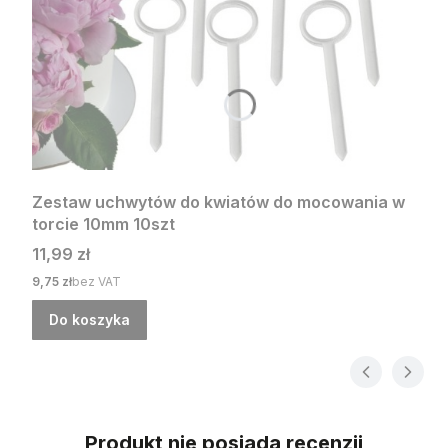
Zestaw uchwytów do kwiatów do mocowania w
torcie 10mm 10szt
Cena
11,99 zł
Cena
9,75 zł
bez VAT
Do koszyka
Produkt nie posiada recenzji