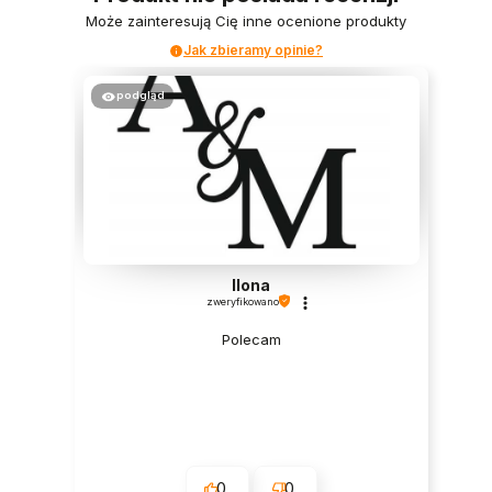
Może zainteresują Cię inne ocenione produkty
Jak zbieramy opinie?
podgląd
Ilona
zweryfikowano
Polecam
0
0