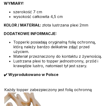
WYMIARY:
szerokość 7 cm
wysokość całkowita 4,5 cm
KOLOR /
MATERIAŁ:
złota lustrzana plexi 2mm
DODATKOWE INFORMACJE:
Topperki posiadają oryginalną folię ochronną,
którą należy bardzo delikatnie zdjąć przed
użyciem.
Materiał przeznaczony do kontaktu z żywnością.
Lustrzana plexi to topper jednostronny, przód i
krawędzie lustro, natomiast tył jest szary.
✔️ Wyprodukowano w Polsce
Każdy topper zabezpieczony jest folią ochronną
P