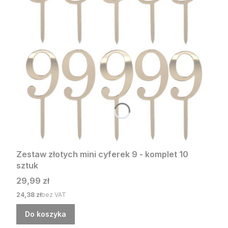
Zestaw złotych mini cyferek 9 - komplet 10
sztuk
Cena
29,99 zł
Cena
24,38 zł
bez VAT
Do koszyka