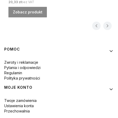
Cena
20,33 zł
bez VAT
Zobacz produkt
Linki w stopce
POMOC
Zwroty i reklamacje
Pytania i odpowiedzi
Regulamin
Polityka prywatności
MOJE KONTO
Twoje zamówienia
Ustawienia konta
Przechowalnia