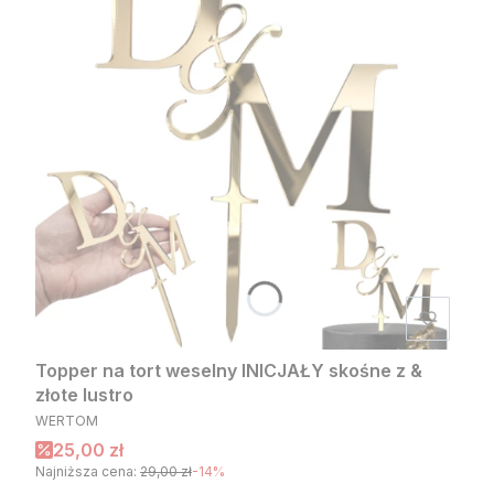
Topper na tort weselny INICJAŁY skośne z &
złote lustro
PRODUCENT
WERTOM
Cena promocyjna
25,00 zł
Najniższa cena:
29,00 zł
-14%