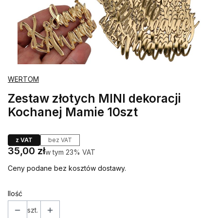
WERTOM
Zestaw złotych MINI dekoracji
Kochanej Mamie 10szt
z VAT
bez VAT
Cena
35,00 zł
w tym 23% VAT
w tym
23%
VAT
Ceny podane bez kosztów dostawy.
Ilość
szt.