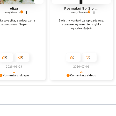
eliza
Posmakuj Sp. Z o. ...
zweryfikowano
zweryfikowano
ka wysyłka, ekologicznie
Świetny kontakt ze sprzedawcą,
zapakowana! Super
sprawne wykonanie, szybka
wysyłka !💪👍️🔥
0
0
0
0
2026-06-23
2026-07-06
Komentarz sklepu
Komentarz sklepu
s Twoja miła opinia i
Bardzo dziękujemy za opinię!
. Jesteśmy wdzięczni za tak
Cieszymy się, że nasze produkty
ch klientów jak Ty. Z
sprawdziły się idealnie.
eniami, obsługa sklepu.