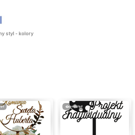
y styl - kolory
ląd
podgląd