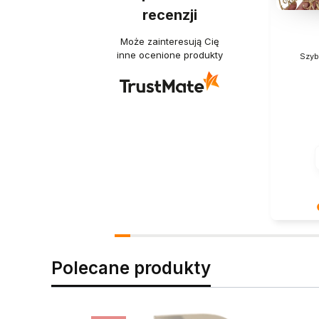
recenzji
Może zainteresują Cię
inne ocenione produkty
Szyb
Cieszy na
zaufanie
wspaniały
Polecane produkty
pozdrowi