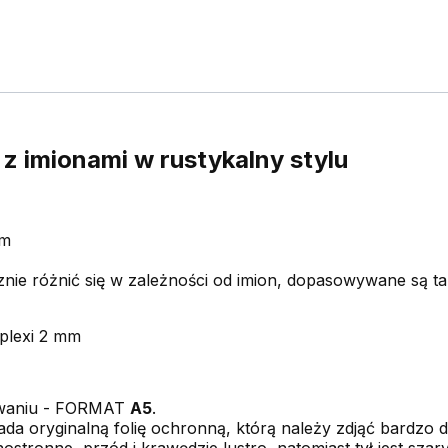
 z imionami w rustykalny stylu
cm
znie różnić się w zależności od imion, dopasowywane są t
 plexi 2 mm
owaniu - FORMAT
A5
.
a oryginalną folię ochronną, którą należy zdjąć bardzo de
ostronne, przód i krawędzie lustro, natomiast tył jest szary