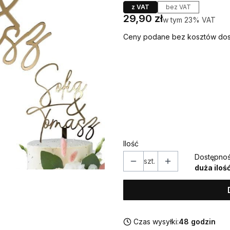
z VAT
bez VAT
Cena
29,90 zł
w tym 23% VAT
w tym
23%
VAT
Ceny podane bez kosztów dos
Wybierz wariant produktu
Poszczególne warianty mogą ró
*
IMIONA
Ilość
Dostępnoś
szt.
duża iloś
Czas wysyłki:
48 godzin