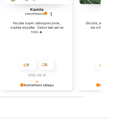
Kamila
Daria
zweryfikowano
zweryfikowano
Paczka super zabezpieczona ,
Śliczne, aczkolwiek szkoda 
szybka wysyłka . Dekor taki jak na
ma ich w srebrnym lustrz
foto 🔥
0
0
0
0
2026-06-19
2026-06-24
Komentarz sklepu
Komentarz sklepu
Dziękujemy za pozostawienie nam
Dziękujemy za miłe słowa!
tak dobrej opinii. Naszym
Cieszymy się, że zakup prz
priorytetem jest satysfakcja klienta i
bezproblemowo, oraz, że 
Twoja recenzja potwierdza nasze
zapewnić odpowiednią obsł
wysiłki - dziękujemy raz jeszcze i
świetnym klientom. Dziękuje
mamy nadzieję - do szybkiego
jeszcze!
zobaczenia!