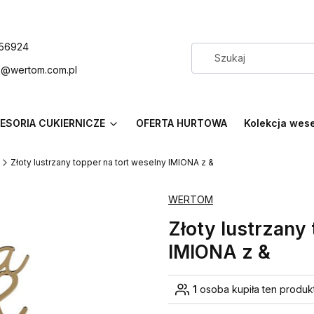
56924
p@wertom.com.pl
ESORIA CUKIERNICZE
OFERTA HURTOWA
Kolekcja wes
Złoty lustrzany topper na tort weselny IMIONA z &
WERTOM
Złoty lustrzany
IMIONA z &
1
osoba kupiła ten produk