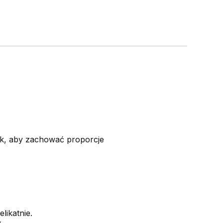
ak, aby zachować proporcje
likatnie.
,