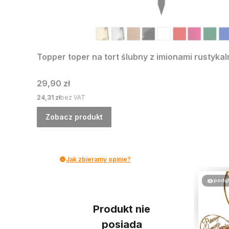
Topper toper na tort ślubny z imionami rustykaln
Cena
29,90 zł
Cena
24,31 zł
bez VAT
Zobacz produkt
Jak zbieramy opinie?
podg
Produkt nie
posiada