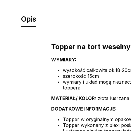
Opis
Topper na tort weselny
WYMIARY:
wysokość całkowita ok.18-20
szerokość 15cm
wymiary i układ mogą nieznac
toppera.
MATERIAŁ/ KOLOR:
złota lusrzana
DODATKOWE INFORMACJE:
Topper w oryginalnym opak
Topper wykonany z plexi posiad
Lustrzane plexi to toppery jedn