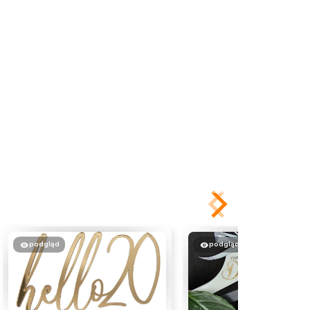
podgląd
podgląd