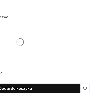
tawy.
:
żnić się ceną
ć:
ć
Dodaj do koszyka