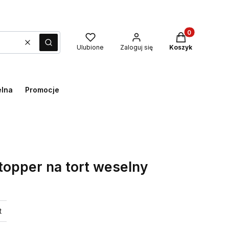
Produkty w kos
Wyczyść
Szukaj
Ulubione
Zaloguj się
Koszyk
elna
Promocje
 topper na tort weselny
t