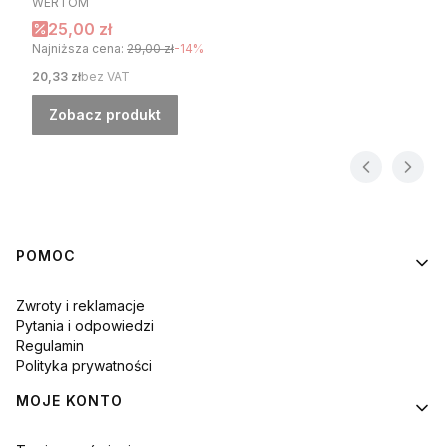
WERTOM
Cena promocyjna
25,00 zł
Najniższa cena:
29,00 zł
-14%
Cena
20,33 zł
bez VAT
Zobacz produkt
Linki w stopce
POMOC
Zwroty i reklamacje
Pytania i odpowiedzi
Regulamin
Polityka prywatności
MOJE KONTO