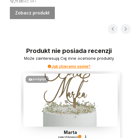
Cena
12,11 zł
bez VAT
Zobacz produkt
Produkt nie posiada recenzji
Może zainteresują Cię inne ocenione produkty
Jak zbieramy opinie?
podgląd
Marta
zweryfikowano