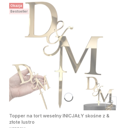
Okazja
Bestseller
Topper na tort weselny INICJAŁY skośne z &
złote lustro
PRODUCENT