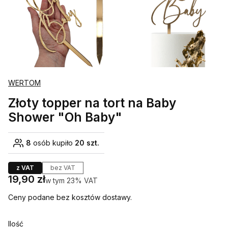
WERTOM
Złoty topper na tort na Baby
Shower "Oh Baby"
8
osób kupiło
20 szt.
z VAT
bez VAT
Cena
19,90 zł
w tym 23% VAT
w tym
23%
VAT
Ceny podane bez kosztów dostawy.
Ilość