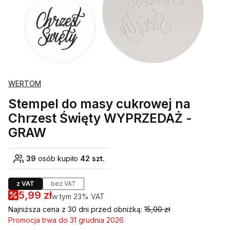
WERTOM
Stempel do masy cukrowej na
Chrzest Święty WYPRZEDAŻ -
GRAW
39
osób kupiło
42 szt.
z VAT
bez VAT
5,99 zł
w tym 23% VAT
w tym
23%
VAT
Najniższa cena z 30 dni przed obniżką:
15,00 zł
Promocja trwa do 31 grudnia 2026