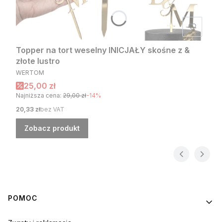
Topper na tort weselny INICJAŁY skośne z &
złote lustro
PRODUCENT
WERTOM
Cena promocyjna
25,00 zł
Najniższa cena:
29,00 zł
-14%
Cena
20,33 zł
bez VAT
Zobacz produkt
Linki w stopce
POMOC