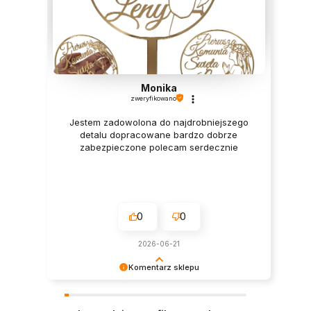
Monika
zweryfikowano
Jestem zadowolona do najdrobniejszego
detalu dopracowane bardzo dobrze
zabezpieczone polecam serdecznie
0
0
2026-06-21
Komentarz sklepu
Dziękujemy za zakupy i za tak miły komentarz!
Wasza opinia jest dla nas bardzo ważna.