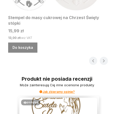
Stempel do masy cukrowej na Chrzest Święty
stópki
Cena
15,99 zł
Cena
13,00 zł
bez VAT
Do koszyka
Produkt nie posiada recenzji
Może zainteresują Cię inne ocenione produkty
Jak zbieramy opinie?
podgląd