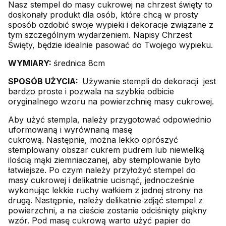
Nasz stempel do masy cukrowej na chrzest święty to
doskonały produkt dla osób, które chcą w prosty
sposób ozdobić swoje wypieki i dekoracje związane z
tym szczególnym wydarzeniem. Napisy Chrzest
Święty, będzie idealnie pasować do Twojego wypieku.
WYMIARY:
średnica 8cm
SPOSÓB UŻYCIA:
Używanie stempli do dekoracji jest
bardzo proste i pozwala na szybkie odbicie
oryginalnego wzoru na powierzchnię masy cukrowej.
Aby użyć stempla, należy przygotować odpowiednio
uformowaną i wyrównaną masę
cukrową. Następnie, można lekko oprószyć
stemplowany obszar cukrem pudrem lub niewielką
ilością mąki ziemniaczanej, aby stemplowanie było
łatwiejsze. Po czym należy przyłożyć stempel do
masy cukrowej i delikatnie ucisnąć, jednocześnie
wykonując lekkie ruchy wałkiem z jednej strony na
drugą. Następnie, należy delikatnie zdjąć stempel z
powierzchni, a na cieście zostanie odciśnięty piękny
wzór. Pod masę cukrową warto użyć papier do