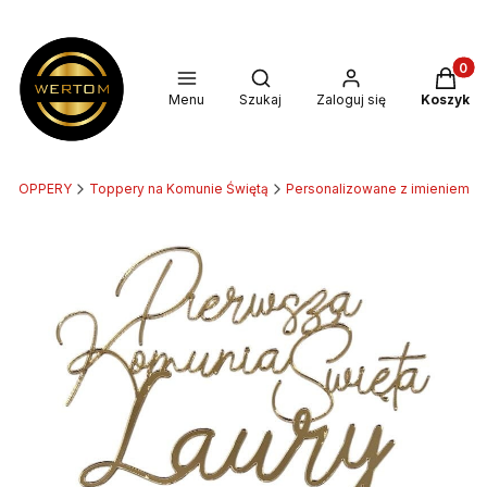
Produkt
Otwórz wyszukiwarkę
Menu
Szukaj
Zaloguj się
Koszyk
TOPPERY
Toppery na Komunie Świętą
Personalizowane z imieniem