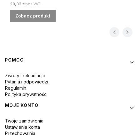
Cena
20,33 zł
bez VAT
Zobacz produkt
Linki w stopce
POMOC
Zwroty i reklamacje
Pytania i odpowiedzi
Regulamin
Polityka prywatności
MOJE KONTO
Twoje zamówienia
Ustawienia konta
Przechowalnia