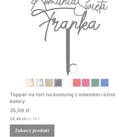
Topper na tort na komunię z imieniem różne
kolory
Cena
35,00 zł
Cena
28,46 zł
bez VAT
Zobacz produkt