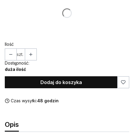
Poszczególne warianty mogą różnić się ceną
*
IMIĘ (w takiej formie w jakiej ma znaleźć się na ozdobie)
Ilość
szt.
Dostępność:
duża ilość
Dodaj do koszyka
Czas wysyłki:
48 godzin
Opis