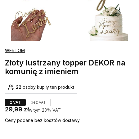
WERTOM
Złoty lustrzany topper DEKOR na
komunię z imieniem
22
osoby kupiły ten produkt
z VAT
bez VAT
Cena
29,99 zł
w tym 23% VAT
w tym
23%
VAT
Ceny podane bez kosztów dostawy.
Wybierz wariant produktu: