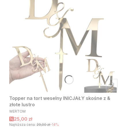
Topper na tort weselny INICJAŁY skośne z &
złote lustro
PRODUCENT
WERTOM
Cena promocyjna
25,00 zł
Najniższa cena:
29,00 zł
-14%