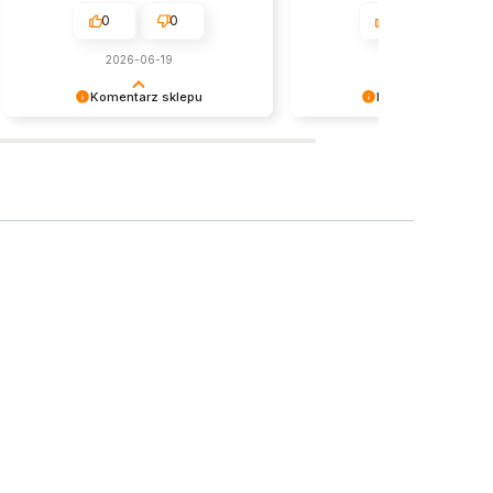
0
0
0
0
2026-06-19
2026-06-24
Komentarz sklepu
Komentarz sklepu
Dziękujemy za pozostawienie nam
Dziękujemy za miłe słowa!
tak dobrej opinii. Naszym
Cieszymy się, że zakup prz
priorytetem jest satysfakcja klienta i
bezproblemowo, oraz, że 
Twoja recenzja potwierdza nasze
zapewnić odpowiednią obsł
wysiłki - dziękujemy raz jeszcze i
świetnym klientom. Dziękuje
mamy nadzieję - do szybkiego
jeszcze!
zobaczenia!