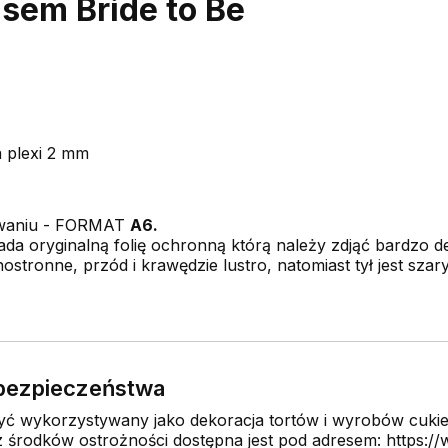
isem Bride to Be
a plexi 2 mm
owaniu - FORMAT
A6.
da oryginalną folię ochronną którą należy zdjąć bardzo del
ostronne, przód i krawędzie lustro, natomiast tył jest szar
e bezpieczeństwa
 wykorzystywany jako dekoracja tortów i wyrobów cukier
środków ostrożności dostępna jest pod adresem: https://w