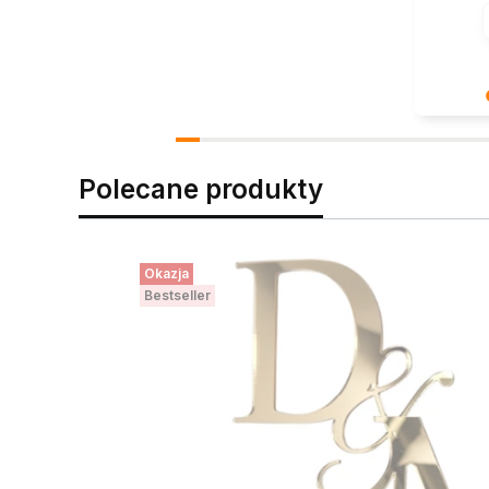
Cieszy na
zaufanie
wspaniały
Polecane produkty
pozdrowi
Okazja
Bestseller