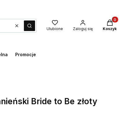
Produkty w kos
Wyczyść
Szukaj
Ulubione
Zaloguj się
Koszyk
elna
Promocje
nieński Bride to Be złoty