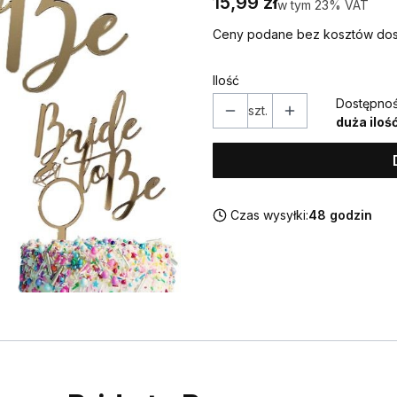
Cena
15,99 zł
w tym 23% VAT
w tym
23%
VAT
Ceny podane bez kosztów dos
Ilość
Dostępnoś
szt.
duża iloś
Czas wysyłki:
48 godzin