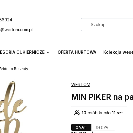
56924
p@wertom.com.pl
ESORIA CUKIERNICZE
OFERTA HURTOWA
Kolekcja wes
Bride to Be złoty
WERTOM
MIN PIKER na pa
10
osób kupiło
11 szt.
z VAT
bez VAT