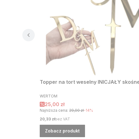
Topper na tort weselny INICJAŁY skośne 
PRODUCENT
WERTOM
Cena promocyjna
25,00 zł
Najniższa cena:
29,00 zł
-14%
Cena
20,33 zł
bez VAT
Zobacz produkt