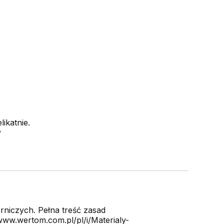
ikatnie.
y
niczych. Pełna treść zasad
ww.wertom.com.pl/pl/i/Materialy-