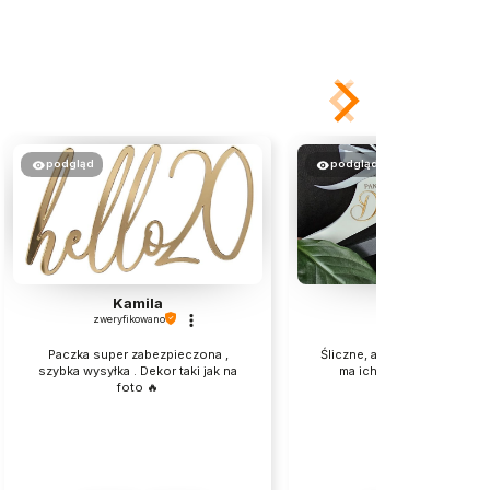
podgląd
podgląd
Kamila
Daria
zweryfikowano
zweryfikowano
Paczka super zabezpieczona ,
Śliczne, aczkolwiek szkoda 
szybka wysyłka . Dekor taki jak na
ma ich w srebrnym lustrz
foto 🔥