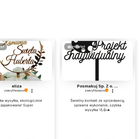
ląd
podgląd
eliza
Posmakuj Sp. Z o. ...
zweryfikowano
zweryfikowano
ka wysyłka, ekologicznie
Świetny kontakt ze sprzedawcą,
zapakowana! Super
sprawne wykonanie, szybka
wysyłka !💪👍️🔥