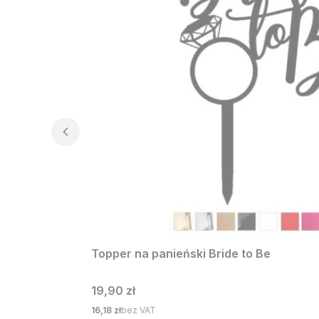
Topper na panieński Bride to Be
Cena
19,90 zł
Cena
16,18 zł
bez VAT