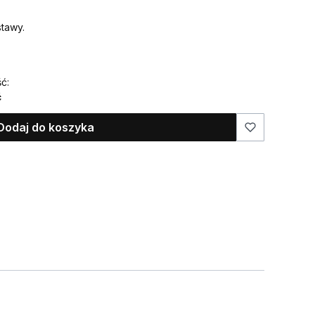
tawy.
ć:
ć
Dodaj do koszyka