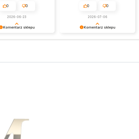
0
0
0
0
2026-06-23
2026-07-06
Komentarz sklepu
Komentarz sklepu
s Twoja miła opinia i
Bardzo dziękujemy za opinię!
. Jesteśmy wdzięczni za tak
Cieszymy się, że nasze produkty
ch klientów jak Ty. Z
sprawdziły się idealnie.
eniami, obsługa sklepu.