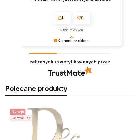
1
0
w tym miesiącu
Komentarz sklepu
Bardzo dziękujemy za opinię! Cieszymy się, że
nasze produkty sprawdziły się idealnie.
zebranych i zweryfikowanych przez
Polecane produkty
Okazja
Bestseller