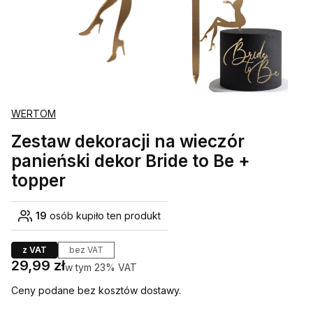
WERTOM
Zestaw dekoracji na wieczór
panieński dekor Bride to Be +
topper
19
osób kupiło ten produkt
z VAT
bez VAT
Cena
29,99 zł
w tym 23% VAT
w tym
23%
VAT
Ceny podane bez kosztów dostawy.