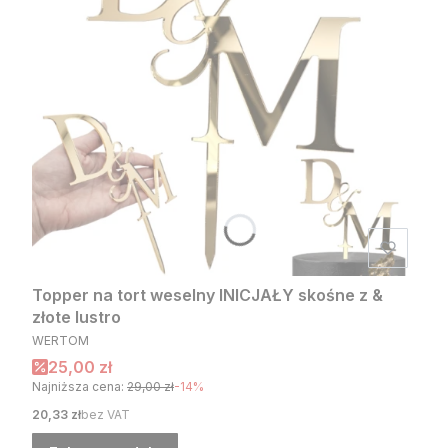
Topper na tort weselny INICJAŁY skośne z &
złote lustro
PRODUCENT
WERTOM
Cena promocyjna
25,00 zł
Najniższa cena:
29,00 zł
-14%
Cena
20,33 zł
bez VAT