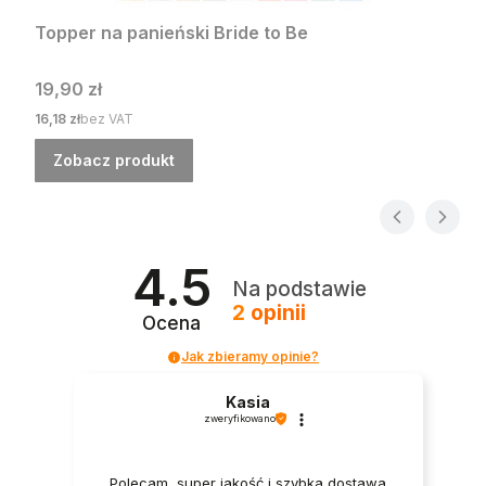
Topper na panieński Bride to Be
Cena
19,90 zł
Cena
16,18 zł
bez VAT
Zobacz produkt
4.5
Na podstawie
2
opinii
Ocena
Jak zbieramy opinie?
Kasia
zweryfikowano
Polecam, super jakość i szybka dostawa