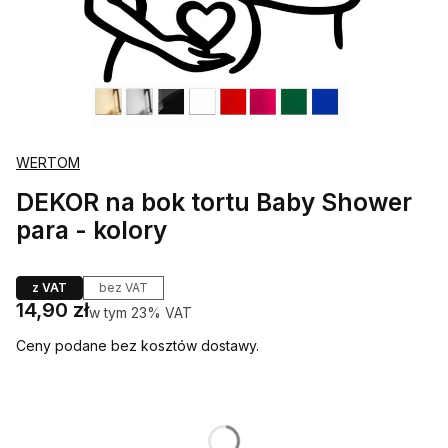
WERTOM
DEKOR na bok tortu Baby Shower
para - kolory
z VAT
bez VAT
Cena
14,90 zł
w tym 23% VAT
w tym
23%
VAT
Ceny podane bez kosztów dostawy.
Wybierz wariant produktu:
Poszczególne warianty mogą różnić się ceną