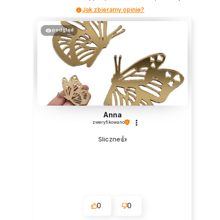
Jak zbieramy opinie?
podgląd
Anna
zweryfikowano
Sliczne👍️
0
0