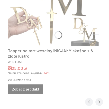
Topper na tort weselny INICJAŁY skośne z &
złote lustro
PRODUCENT
WERTOM
Cena promocyjna
25,00 zł
Najniższa cena:
29,00 zł
-14%
Cena
20,33 zł
bez VAT
Zobacz produkt