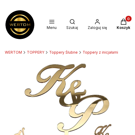
Produkt
Otwórz wyszukiwarkę
Menu
Szukaj
Zaloguj się
Koszyk
WERTOM
TOPPERY
Toppery Ślubne
Toppery z inicjałami