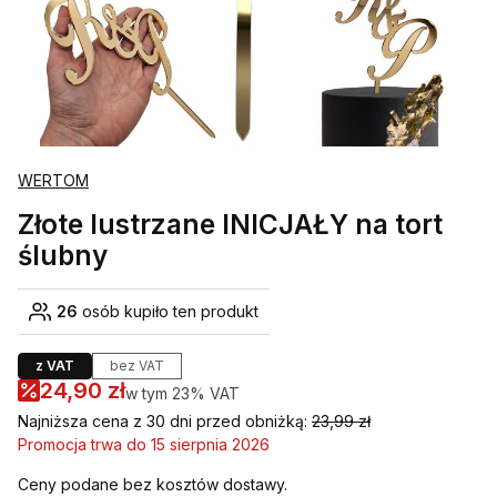
WERTOM
Złote lustrzane INICJAŁY na tort
ślubny
26
osób kupiło ten produkt
z VAT
bez VAT
24,90 zł
w tym 23% VAT
w tym
23%
VAT
Najniższa cena z 30 dni przed obniżką:
23,99 zł
Promocja trwa do 15 sierpnia 2026
Ceny podane bez kosztów dostawy.