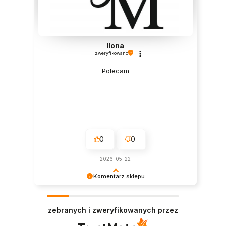
Ilona
zweryfikowano
Polecam
0
0
2026-05-22
Komentarz sklepu
Cieszy nas Twoja miła opinia i zaufanie.
Jesteśmy wdzięczni za tak wspaniałych klientów
zebranych i zweryfikowanych przez
jak Ty. Z pozdrowieniami, obsługa sklepu.