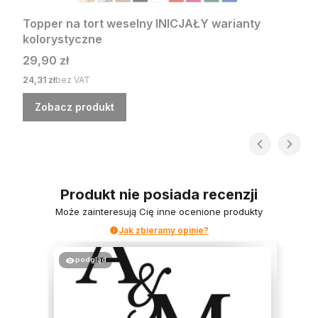
Topper na tort weselny INICJAŁY warianty
kolorystyczne
Cena
29,90 zł
Cena
24,31 zł
bez VAT
Zobacz produkt
Produkt nie posiada recenzji
Może zainteresują Cię inne ocenione produkty
Jak zbieramy opinie?
podgląd