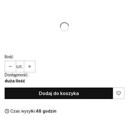
Wybierz wariant produktu:
Poszczególne warianty mogą różnić się ceną
*
INICJAŁY
Ilość
szt.
Dostępność:
duża ilość
Dodaj do koszyka
Czas wysyłki:
48 godzin