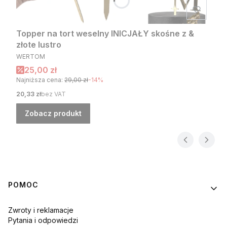
Topper na tort weselny INICJAŁY skośne z &
złote lustro
PRODUCENT
WERTOM
Cena promocyjna
25,00 zł
Najniższa cena:
29,00 zł
-14%
Cena
20,33 zł
bez VAT
Zobacz produkt
Linki w stopce
POMOC
Zwroty i reklamacje
Pytania i odpowiedzi