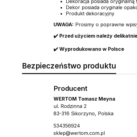
Dekoracja posiada oryginalną f
Dekor posiada oryginale opa
Produkt dekoracyjny
UWAGA:
Prosimy o poprawne wpisyw
✔️ Przed użyciem należy delikatnie
✔️
Wyprodukowano w Polsce
Bezpieczeństwo produktu
Producent
WERTOM Tomasz Meyna
ul. Rodzinna 2
83-316 Sikorzyno, Polska
534356924
sklep@wertom.com.pl