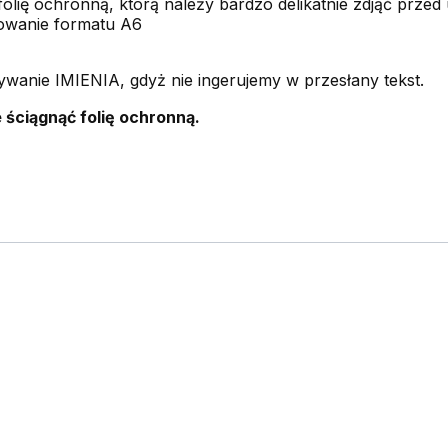
olię ochronną, którą należy bardzo delikatnie zdjąć przed
kowanie formatu A6
anie IMIENIA, gdyż nie ingerujemy w przesłany tekst.
 ściągnąć folię ochronną.