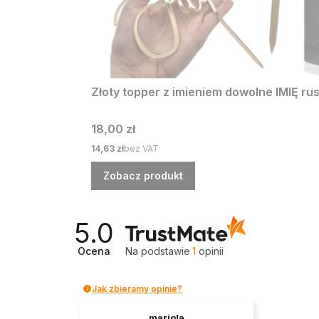
Złoty topper z imieniem dowolne IMIĘ rus
Cena
18,00 zł
Cena
14,63 zł
bez VAT
Zobacz produkt
5.0
Ocena
Na podstawie
1
opinii
Jak zbieramy opinie?
mariola