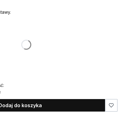
tawy.
:
żnić się ceną
 ma znaleźć się na ozdobie)
ć:
ć
Dodaj do koszyka