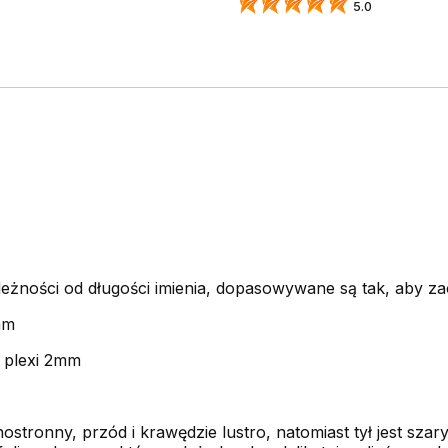
5.0
leżności od długości imienia, dopasowywane są tak, aby z
mm
a plexi 2mm
nostronny, przód i krawędzie lustro, natomiast tył jest szary