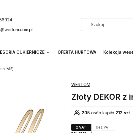
56924
p@wertom.com.pl
ESORIA CUKIERNICZE
OFERTA HURTOWA
Kolekcja wes
em IMIĘ
WERTOM
Złoty DEKOR z i
205
osób kupiło
213 szt.
z VAT
bez VAT