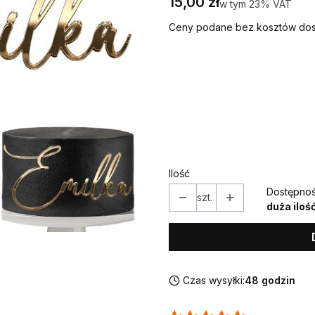
Cena
15,00 zł
w tym 23% VAT
w tym
23%
VAT
Ceny podane bez kosztów dos
Wybierz wariant produktu
Poszczególne warianty mogą ró
*
IMIĘ (w takiej formie w jakiej
Ilość
Dostępnoś
szt.
duża iloś
Czas wysyłki:
48 godzin