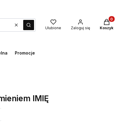
Produkty w kos
Wyczyść
Szukaj
Ulubione
Zaloguj się
Koszyk
elna
Promocje
mieniem IMIĘ