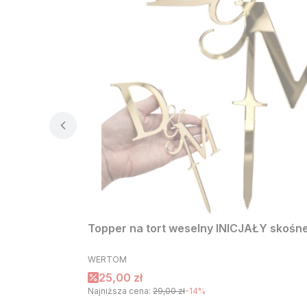
Topper na tort weselny INICJAŁY skośne 
PRODUCENT
WERTOM
Cena promocyjna
25,00 zł
Najniższa cena:
29,00 zł
-14%