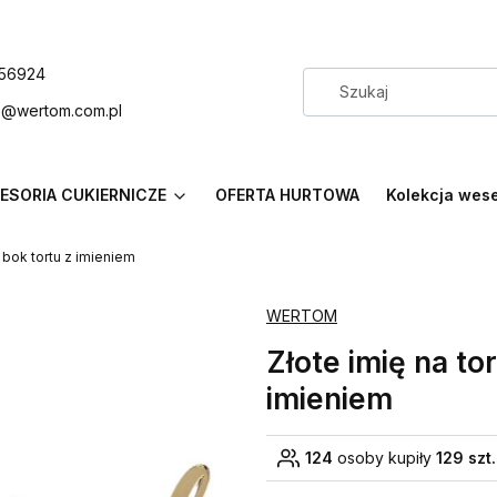
56924
p@wertom.com.pl
ESORIA CUKIERNICZE
OFERTA HURTOWA
Kolekcja wes
a bok tortu z imieniem
WERTOM
Złote imię na to
imieniem
124
osoby kupiły
129 szt.