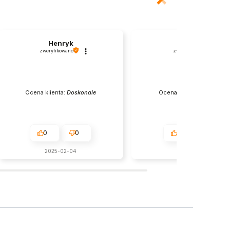
Henryk
Beata
zweryfikowano
zweryfikowano
Ocena klienta:
Doskonale
Ocena klienta:
Doskonale
0
0
0
0
2025-02-04
2024-10-31