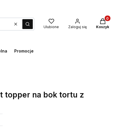
Produkty w kos
Wyczyść
Szukaj
Ulubione
Zaloguj się
Koszyk
elna
Promocje
rt topper na bok tortu z