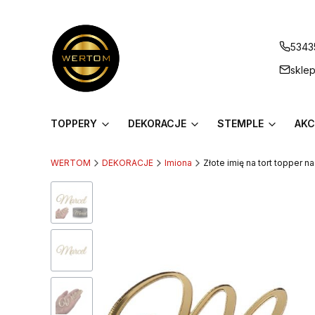
5343
skle
TOPPERY
DEKORACJE
STEMPLE
AKC
WERTOM
DEKORACJE
Imiona
Złote imię na tort topper n