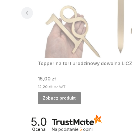
Topper na tort urodzinowy dowolna LICZ
Cena
15,00 zł
Cena
12,20 zł
bez VAT
Zobacz produkt
5.0
Ocena
Na podstawie
5
opinii