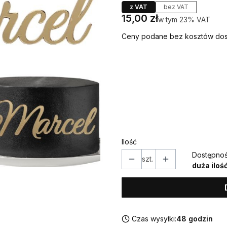
z VAT
bez VAT
Cena
15,00 zł
w tym 23% VAT
w tym
23%
VAT
Ceny podane bez kosztów dos
Wybierz wariant produktu
Poszczególne warianty mogą ró
*
IMIĘ (w takiej formie w jakiej
Ilość
Dostępnoś
szt.
duża iloś
Czas wysyłki:
48 godzin