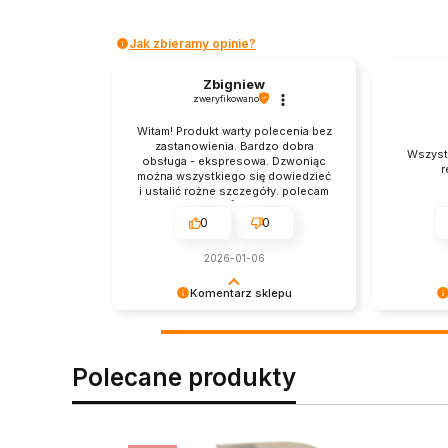
Jak zbieramy opinie?
Zbigniew
zweryfikowano
Witam! Produkt warty polecenia bez
zastanowienia. Bardzo dobra
Wszystk
obsługa - ekspresowa. Dzwoniąc
r
można wszystkiego się dowiedzieć
i ustalić rożne szczegóły. polecam
👍️
0
0
2026-01-06
Komentarz sklepu
Serdecznie dziękujemy za
Bardzo nas
pozytywną opinię. To dla nas
spełnił W
motywacja do działania!
Dziękujem
Polecane produkty