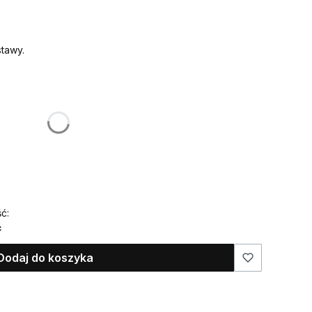
tawy.
:
żnić się ceną
 ma znaleźć się na ozdobie)
ć:
ć
Dodaj do koszyka