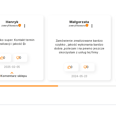
Henryk
Małgorzata
zweryfikowano
zweryfikowano
o super. Kontakt termin
Zamówienie zrealizowane bardzo
ealizacji i jakość 👍️
szybko , jakość wykonania bardzo
dobra ,polecam i na pewno jeszcze
skorzystam z usług tej firmy .
0
0
0
0
2025-02-05
Komentarz sklepu
2024-05-23
 cieszy, że produkt
asze oczekiwania.
y za zakupy!