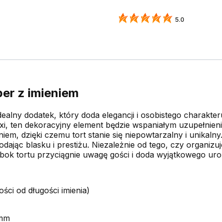
5.0
per z imieniem
dealny dodatek, który doda elegancji i osobistego charakt
plexi, ten dekoracyjny element będzie wspaniałym uzupełnie
m, dzięki czemu tort stanie się niepowtarzalny i unikalny
dając blasku i prestiżu. Niezależnie od tego, czy organizuj
bok tortu przyciągnie uwagę gości i doda wyjątkowego u
ści od długości imienia)
 mm