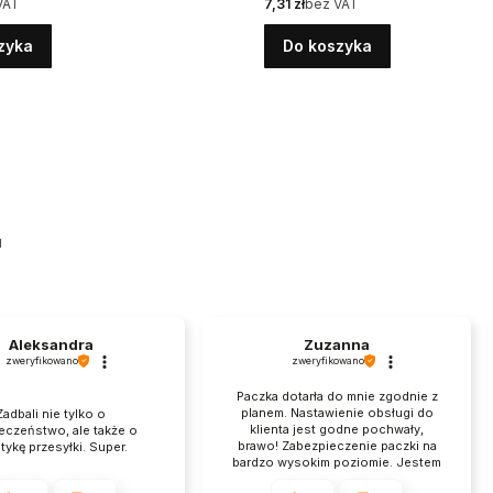
Cena
VAT
7,31 zł
bez VAT
zyka
Do koszyka
u
Aleksandra
Zuzanna
zweryfikowano
zweryfikowano
Paczka dotarła do mnie zgodnie z
planem. Nastawienie obsługi do
Zadbali nie tylko o
klienta jest godne pochwały,
eczeństwo, ale także o
brawo! Zabezpieczenie paczki na
tykę przesyłki. Super.
bardzo wysokim poziomie. Jestem
zachwycona z jakości