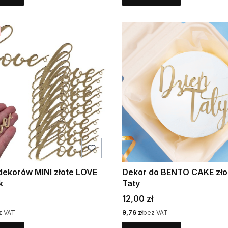
dekorów MINI złote LOVE
Dekor do BENTO CAKE zło
k
Taty
Cena
12,00 zł
Cena
z VAT
9,76 zł
bez VAT