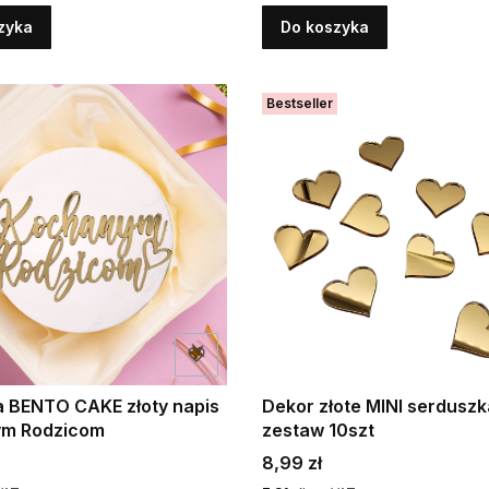
zyka
Do koszyka
Bestseller
a BENTO CAKE złoty napis
Dekor złote MINI serduszk
m Rodzicom
zestaw 10szt
Cena
8,99 zł