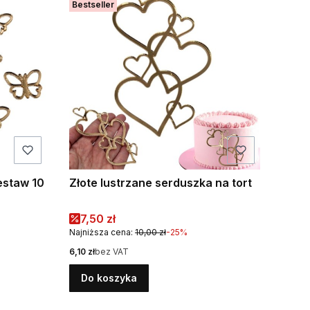
Bestseller
estaw 10
Złote lustrzane serduszka na tort
Cena promocyjna
7,50 zł
Najniższa cena:
10,00 zł
-25%
Cena
6,10 zł
bez VAT
Do koszyka