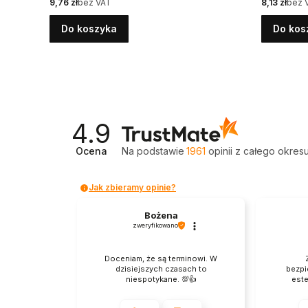
Cena
Cena
9,76 zł
bez VAT
8,13 zł
bez 
Do koszyka
Do kos
4.9
Ocena
Na podstawie
1961
opinii
z całego okres
Jak zbieramy opinie?
Bożena
zweryfikowano
Doceniam, że są terminowi. W
dzisiejszych czasach to
bezpi
niespotykane. 💯👍️
este