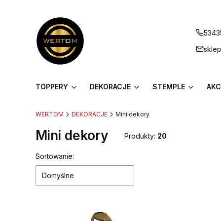
5343
skle
TOPPERY
DEKORACJE
STEMPLE
AKC
WERTOM
DEKORACJE
Mini dekory
Mini dekory
Produkty:
20
Lista produktów
Sortowanie:
Domyślne