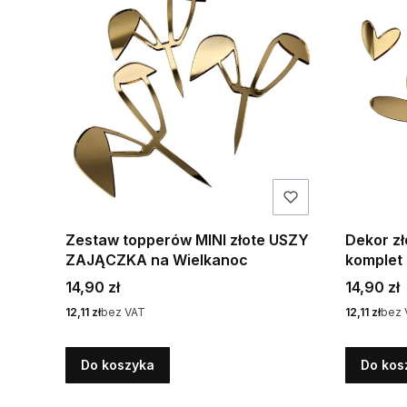
Zestaw topperów MINI złote USZY
Dekor zł
ZAJĄCZKA na Wielkanoc
komplet 
Cena
Cena
14,90 zł
14,90 zł
Cena
Cena
12,11 zł
bez VAT
12,11 zł
bez 
Do koszyka
Do kos