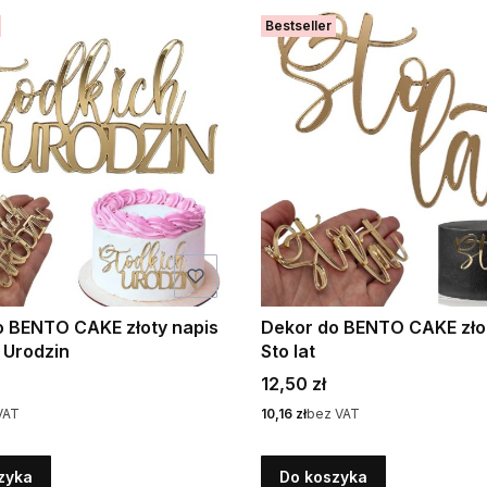
Bestseller
o BENTO CAKE złoty napis
Dekor do BENTO CAKE zło
 Urodzin
Sto lat
Cena
12,50 zł
Cena
VAT
10,16 zł
bez VAT
zyka
Do koszyka