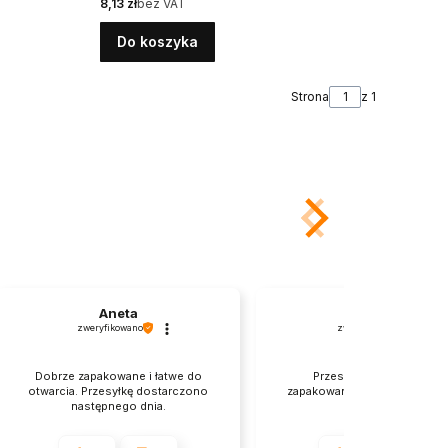
Cena
8,13 zł
bez VAT
Do koszyka
Strona
z 1
Aneta
Joanna
zweryfikowano
zweryfikowano
Dobrze zapakowane i łatwe do
Przesyłka była starannie
otwarcia. Przesyłkę dostarczono
zapakowana, a do tego wyglą
następnego dnia.
cudownie.