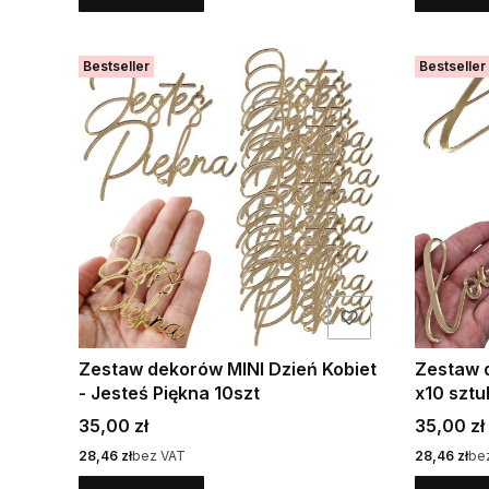
Bestseller
Bestseller
Zestaw dekorów MINI Dzień Kobiet
Zestaw 
- Jesteś Piękna 10szt
x10 sztu
Cena
Cena
35,00 zł
35,00 zł
Cena
Cena
28,46 zł
bez VAT
28,46 zł
be