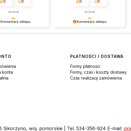
dostarczonych produktów, wow.
0
0
0
0
wczoraj
wczoraj
Komentarz sklepu
Komentarz sklepu
 cieszy, że produkt
Dziękujemy za pozostawienie nam
asze oczekiwania.
tak dobrej opinii. Naszym
y za zakupy!
priorytetem jest satysfakcja klienta i
Twoja recenzja potwierdza nasze
wysiłki - dziękujemy raz jeszcze i
ONTO
PŁATNOŚCI I DOSTAWA
mamy nadzieję - do szybkiego
zobaczenia!
mówienia
Formy płatności
a konta
Formy, czas i koszty dostawy
lnia
Czas realizacji zamówienia
16 Sikorzyno, woj. pomorskie | Tel. 534-356-924 E-mail:
sk