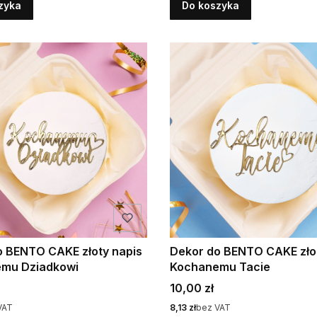
zyka
Do koszyka
o BENTO CAKE złoty napis
Dekor do BENTO CAKE zło
mu Dziadkowi
Kochanemu Tacie
Cena
10,00 zł
Cena
VAT
8,13 zł
bez VAT