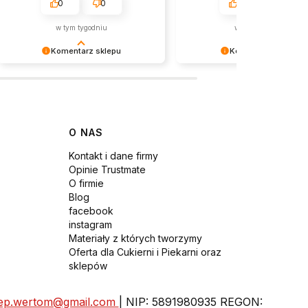
0
0
1
0
w tym tygodniu
w tym tygodniu
Komentarz sklepu
Komentarz sklepu
Dziękujemy za miłe słowa!
Dziękujemy bardzo za Twoją o
Cieszymy się, że zakup przeszedł
Twoja recenzja wiele dla nas
bezproblemowo, oraz, że możemy
- dzięki niej wiemy, że jesteś
zapewnić odpowiednią obsługę tak
właściwym torze :) Z
świetnym klientom. Dziękujemy raz
pozdrowieniami, obsługa skle
O NAS
jeszcze!
Kontakt i dane firmy
Opinie Trustmate
O firmie
Blog
facebook
instagram
Materiały z których tworzymy
Oferta dla Cukierni i Piekarni oraz
sklepów
lep.wertom@gmail.com
| NIP: 5891980935 REGON: