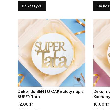
Do koszyka
Do kos
Dekor do BENTO CAKE złoty napis
Dekor n
SUPER Tata
Kochany
Cena
Cena
12,00 zł
10,00 zł