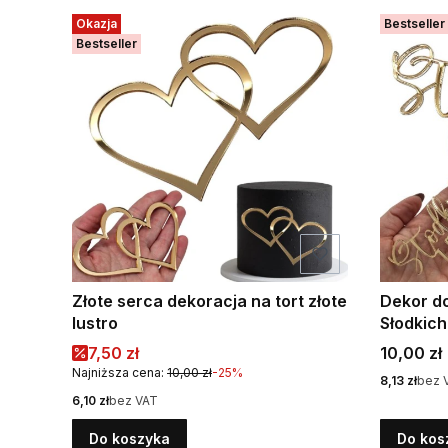
Okazja
Bestseller
Bestseller
Złote serca dekoracja na tort złote
Dekor d
lustro
Słodkich
Cena promocyjna
Cena
7,50 zł
10,00 zł
Najniższa cena:
10,00 zł
-25%
Cena
8,13 zł
bez 
Cena
6,10 zł
bez VAT
Do koszyka
Do kos