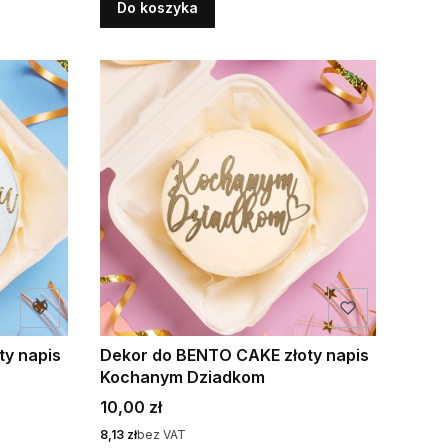
Do koszyka
ty napis
Dekor do BENTO CAKE złoty napis
Kochanym Dziadkom
Cena
10,00 zł
Cena
8,13 zł
bez VAT