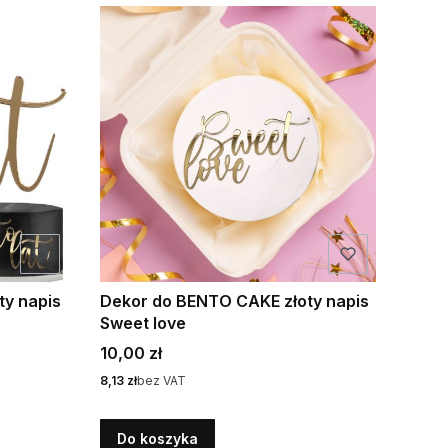
ty napis
Dekor do BENTO CAKE złoty napis
Sweet love
Cena
10,00 zł
Cena
8,13 zł
bez VAT
Do koszyka