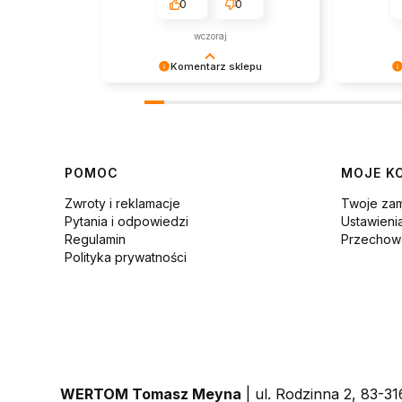
0
0
wczoraj
Komentarz sklepu
Bardzo dziękujemy za opinię!
Bardzo nas
Cieszymy się, że nasze produkty
spełnił W
sprawdziły się idealnie.
Dziękujem
Linki w stopce
POMOC
MOJE K
Zwroty i reklamacje
Twoje za
Pytania i odpowiedzi
Ustawieni
Regulamin
Przechowa
Polityka prywatności
WERTOM Tomasz Meyna
| ul. Rodzinna 2, 83-3