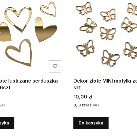
ote lustrzane serduszka
Dekor złote MINI motylki z
6szt
szt
Cena
10,00 zł
Cena
VAT
8,13 zł
bez VAT
zyka
Do koszyka