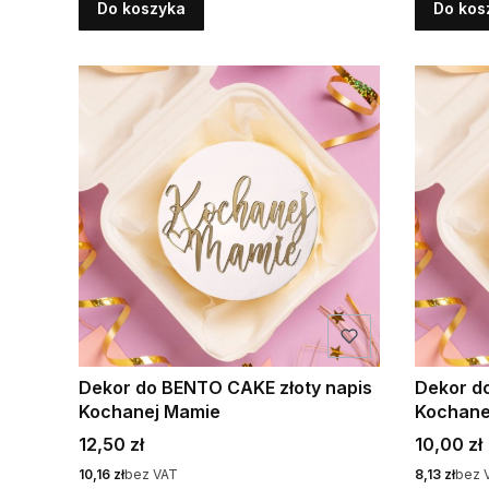
Do koszyka
Do kos
Dekor do BENTO CAKE złoty napis
Dekor d
Kochanej Mamie
Kochane
Cena
Cena
12,50 zł
10,00 zł
Cena
Cena
10,16 zł
bez VAT
8,13 zł
bez 