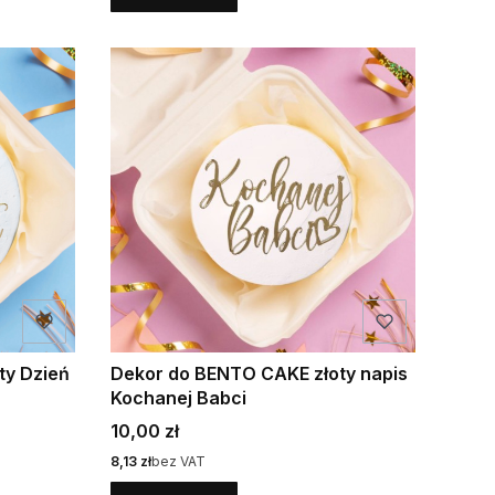
ty Dzień
Dekor do BENTO CAKE złoty napis
Kochanej Babci
Cena
10,00 zł
Cena
8,13 zł
bez VAT