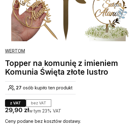
WERTOM
Topper na komunię z imieniem
Komunia Święta złote lustro
27
osób kupiło ten produkt
z VAT
bez VAT
Cena
29,90 zł
w tym 23% VAT
w tym
23%
VAT
Ceny podane bez kosztów dostawy.
Wybierz wariant produktu: