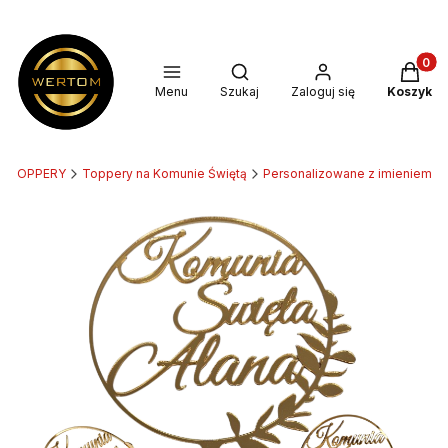
Produkt
Otwórz wyszukiwarkę
Menu
Szukaj
Zaloguj się
Koszyk
TOPPERY
Toppery na Komunie Świętą
Personalizowane z imieniem