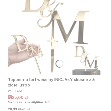
Topper na tort weselny INICJAŁY skośne z &
złote lustro
PRODUCENT
WERTOM
Cena promocyjna
25,00 zł
Najniższa cena:
29,00 zł
-14%
Cena
20,33 zł
bez VAT