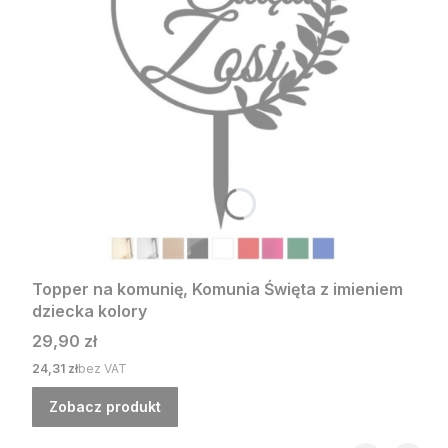
Topper na komunię, Komunia Święta z imieniem
dziecka kolory
Cena
29,90 zł
Cena
24,31 zł
bez VAT
Zobacz produkt