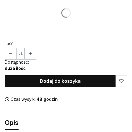
Poszczególne warianty mogą różnić się ceną
*
IMIĘ (w takiej formie w jakiej ma znaleźć się na ozdobie)
Ilość
szt.
Dostępność:
duża ilość
Dodaj do koszyka
Czas wysyłki:
48 godzin
Opis