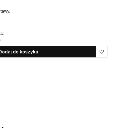
tawy.
ć:
ć
Dodaj do koszyka