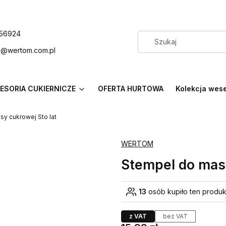
56924
p@wertom.com.pl
ESORIA CUKIERNICZE
OFERTA HURTOWA
Kolekcja wes
y cukrowej Sto lat
WERTOM
Stempel do masy
13
osób kupiło ten produk
z VAT
bez VAT