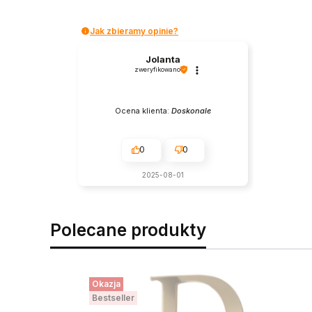
Jak zbieramy opinie?
Jolanta
zweryfikowano
Ocena klienta:
Doskonale
0
0
2025-08-01
Polecane produkty
Okazja
Bestseller