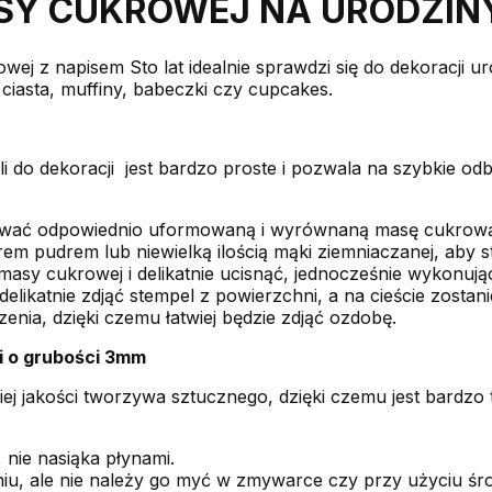
SY CUKROWEJ NA URODZIN
ej z napisem Sto lat idealnie sprawdzi się do dekoracji u
 ciasta, muffiny, babeczki czy cupcakes.
 do dekoracji jest bardzo proste i pozwala na szybkie od
ować odpowiednio uformowaną i wyrównaną masę cukrową
 pudrem lub niewielką ilością mąki ziemniaczanej, aby st
asy cukrowej i delikatnie ucisnąć, jednocześnie wykonując
delikatnie zdjąć stempel z powierzchni, a na cieście zosta
enia, dzięki czemu łatwiej będzie zdjąć ozdobę.
i o grubości 3mm
ej jakości tworzywa sztucznego, dzięki czemu jest bardzo
 nie nasiąka płynami.
eniu, ale nie należy go myć w zmywarce czy przy użyciu 