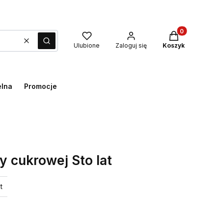
Produkty w kos
Wyczyść
Szukaj
Ulubione
Zaloguj się
Koszyk
elna
Promocje
 cukrowej Sto lat
t