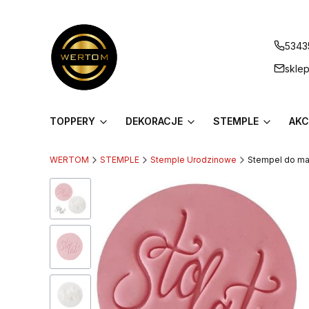
5343
skle
TOPPERY
DEKORACJE
STEMPLE
AKC
WERTOM
STEMPLE
Stemple Urodzinowe
Stempel do mas