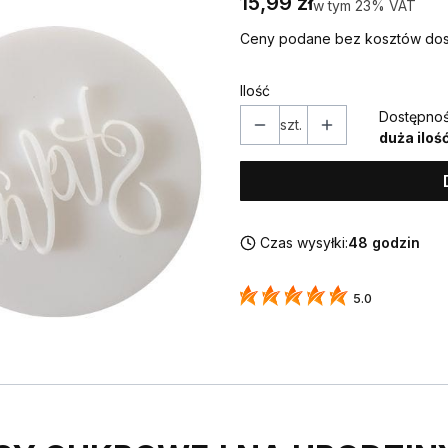
Cena
15,99 zł
w tym 23% VAT
w tym
23%
VAT
Ceny podane bez kosztów dos
Ilość
Dostępnoś
szt.
duża iloś
Czas wysyłki:
48 godzin
5.0