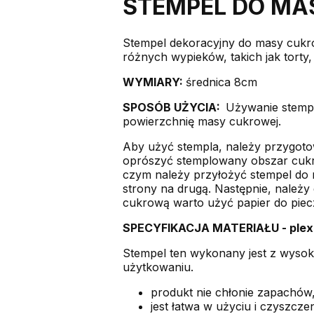
STEMPEL DO MA
Stempel dekoracyjny do masy cukrow
różnych wypieków, takich jak torty,
WYMIARY:
średnica 8cm
SPOSÓB UŻYCIA:
Używanie stempli
powierzchnię masy cukrowej.
Aby użyć stempla, należy przygot
oprószyć stemplowany obszar cukrem
czym należy przyłożyć stempel do m
strony na drugą. Następnie, należy 
cukrową warto użyć papier do piecz
SPECYFIKACJA MATERIAŁU - plex
Stempel ten wykonany jest z wysoki
użytkowaniu.
produkt nie chłonie zapachów,
jest łatwa w użyciu i czyszcz