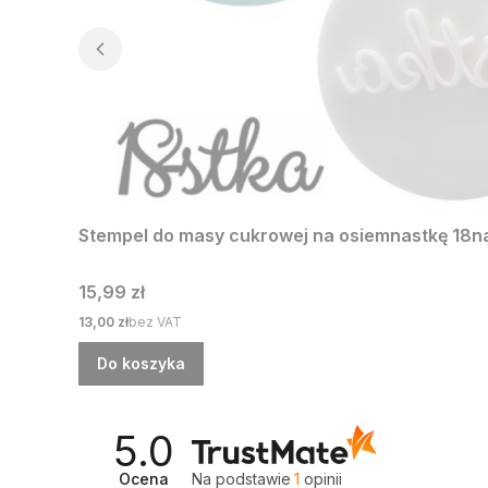
Stempel do masy cukrowej na osiemnastkę 18n
Cena
15,99 zł
Cena
13,00 zł
bez VAT
Do koszyka
5.0
Ocena
Na podstawie
1
opinii