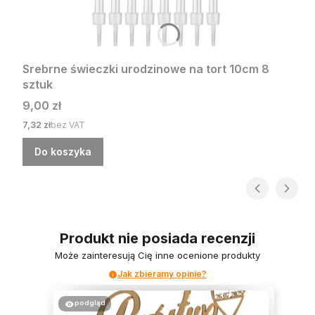
Srebrne świeczki urodzinowe na tort 10cm 8
sztuk
Cena
9,00 zł
Cena
7,32 zł
bez VAT
Do koszyka
Produkt nie posiada recenzji
Może zainteresują Cię inne ocenione produkty
Jak zbieramy opinie?
podgląd