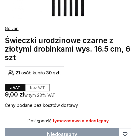
GoDan
Świeczki urodzinowe czarne z
złotymi drobinkami wys. 16.5 cm, 6
szt
21
osób kupiło
30 szt.
z VAT
bez VAT
Cena
9,00 zł
w tym 23% VAT
w tym
23%
VAT
Ceny podane bez kosztów dostawy.
Dostępność:
tymczasowo niedostępny
Niedostępny