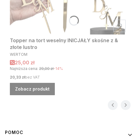
Topper na tort weselny INICJAŁY skośne z &
złote lustro
PRODUCENT
WERTOM
Cena promocyjna
25,00 zł
Najniższa cena:
29,00 zł
-14%
Cena
20,33 zł
bez VAT
Zobacz produkt
Linki w stopce
POMOC