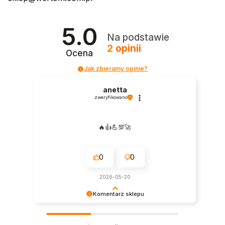
5.0
Na podstawie
2
opinii
Ocena
Jak zbieramy opinie?
anetta
zweryfikowano
🔥👍️💪💯🚀
0
0
2026-05-20
Komentarz sklepu
Cieszy nas Twoja miła opinia i zaufanie.
Jesteśmy wdzięczni za tak wspaniałych klientów