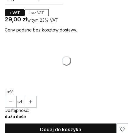
z VAT
bez VAT
Cena
29,00 zł
w tym 23% VAT
w tym
23%
VAT
Ceny podane bez kosztów dostawy.
Wybierz wariant produktu:
Poszczególne warianty mogą różnić się ceną
*
CYFRA / LICZBA
Ilość
szt.
Dostępność:
duża ilość
Dodaj do koszyka