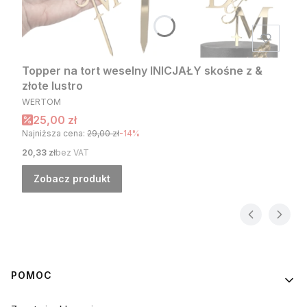
Topper na tort weselny INICJAŁY skośne z &
złote lustro
PRODUCENT
WERTOM
Cena promocyjna
25,00 zł
Najniższa cena:
29,00 zł
-14%
Cena
20,33 zł
bez VAT
Zobacz produkt
Linki w stopce
POMOC