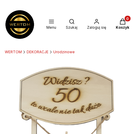
Produkt
Otwórz wyszukiwarkę
Menu
Szukaj
Zaloguj się
Koszyk
WERTOM
DEKORACJE
Urodzinowe