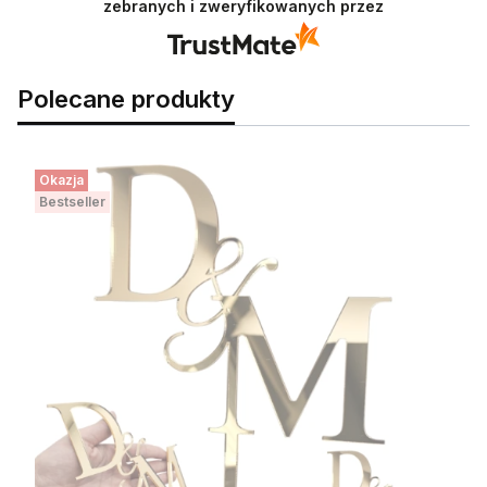
zebranych i zweryfikowanych przez
jak Ty. Z pozdrowieniami, obsługa sklepu.
Polecane produkty
Okazja
Bestseller