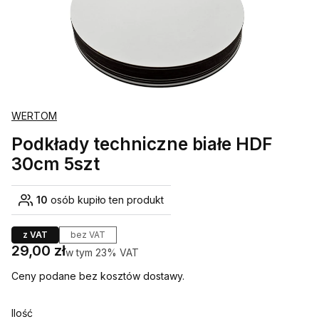
WERTOM
Podkłady techniczne białe HDF
30cm 5szt
10
osób kupiło ten produkt
z VAT
bez VAT
Cena
29,00 zł
w tym 23% VAT
w tym
23%
VAT
Ceny podane bez kosztów dostawy.
Ilość