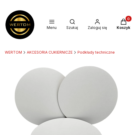
Produkt
Otwórz wyszukiwarkę
Menu
Szukaj
Zaloguj się
Koszyk
WERTOM
AKCESORIA CUKIERNICZE
Podkłady techniczne