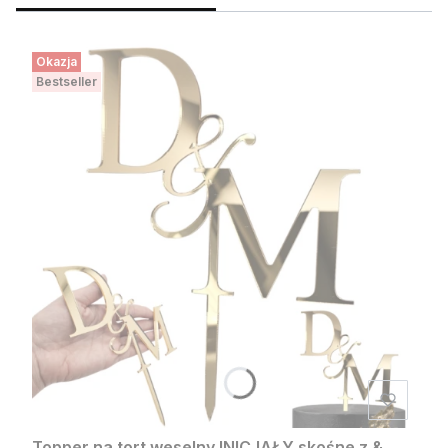
Okazja
Bestseller
Topper na tort weselny INICJAŁY skośne z &