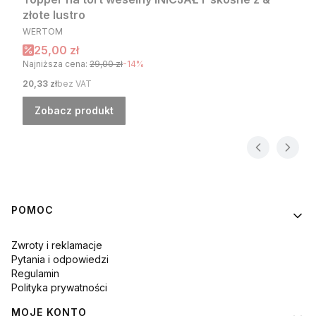
złote lustro
PRODUCENT
WERTOM
Cena promocyjna
25,00 zł
Najniższa cena:
29,00 zł
-14%
Cena
20,33 zł
bez VAT
Zobacz produkt
Linki w stopce
POMOC
Zwroty i reklamacje
Pytania i odpowiedzi
Regulamin
Polityka prywatności
MOJE KONTO