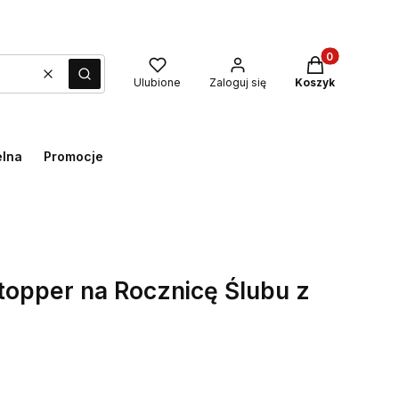
Produkty w kos
Wyczyść
Szukaj
Ulubione
Zaloguj się
Koszyk
elna
Promocje
 topper na Rocznicę Ślubu z