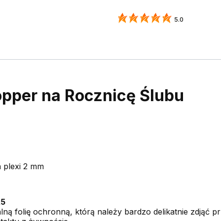
5.0
topper na Rocznicę Ślubu
a plexi 2 mm
5
lną folię ochronną, którą należy bardzo delikatnie zdjąć p