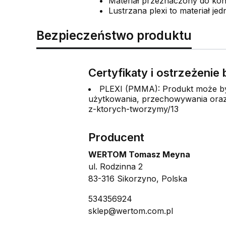
Materiał przeznaczony do kon
Lustrzana plexi to materiał jed
Bezpieczeństwo produktu
Certyfikaty i ostrzeżeni
PLEXI (PMMA): Produkt może być
użytkowania, przechowywania oraz 
z-ktorych-tworzymy/13
Producent
WERTOM Tomasz Meyna
ul. Rodzinna 2
83-316 Sikorzyno, Polska
534356924
sklep@wertom.com.pl