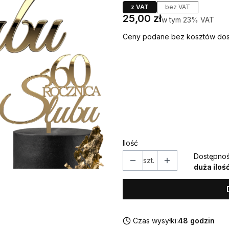
z VAT
bez VAT
Cena
25,00 zł
w tym 23% VAT
w tym
23%
VAT
Ceny podane bez kosztów dos
Wybierz wariant produktu
Poszczególne warianty mogą ró
*
CYFRA / LICZBA
Ilość
Dostępnoś
szt.
duża iloś
Czas wysyłki:
48 godzin