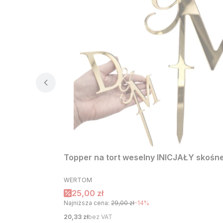
Topper na tort weselny INICJAŁY skośne 
PRODUCENT
WERTOM
Cena promocyjna
25,00 zł
Najniższa cena:
29,00 zł
-14%
Cena
20,33 zł
bez VAT