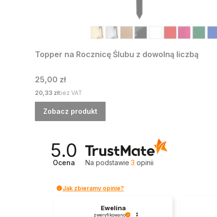
Topper na Rocznicę Ślubu z dowolną liczbą
Cena
25,00 zł
Cena
20,33 zł
bez VAT
Zobacz produkt
5.0
Ocena
Na podstawie
3
opinii
Jak zbieramy opinie?
Ewelina
zweryfikowano