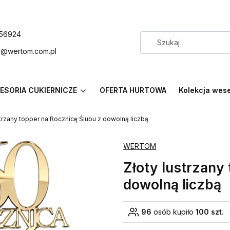
56924
p@wertom.com.pl
ESORIA CUKIERNICZE
OFERTA HURTOWA
Kolekcja wes
strzany topper na Rocznicę Ślubu z dowolną liczbą
WERTOM
Złoty lustrzany
dowolną liczbą
96
osób kupiło
100 szt.