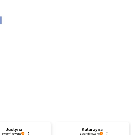
Justyna
Katarzyna
zweryfikowano
zweryfikowano