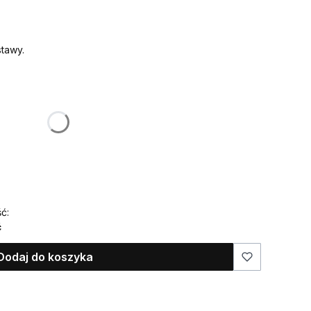
tawy.
:
żnić się ceną
ć:
ć
Dodaj do koszyka