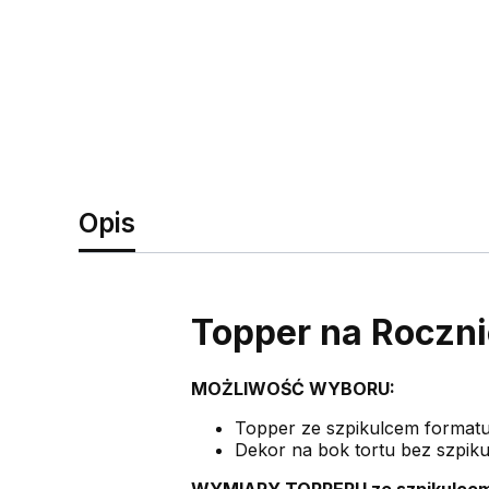
Opis
Topper na Roczni
MOŻLIWOŚĆ WYBORU:
Topper ze szpikulcem format
Dekor na bok tortu bez szpik
WYMIARY TOPPERU ze szpikulcem