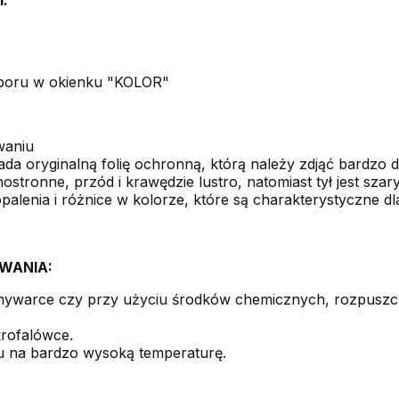
boru w okienku "KOLOR"
waniu
a oryginalną folię ochronną, którą należy zdjąć bardzo de
ostronne, przód i krawędzie lustro, natomiast tył jest szary
lenia i różnice w kolorze, które są charakterystyczne dla 
WANIA:
mywarce czy przy użyciu środków chemicznych, rozpuszcz
krofalówce.
u na bardzo wysoką temperaturę.