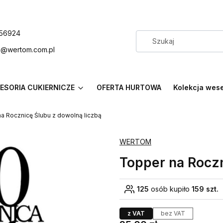
56924
p@wertom.com.pl
ESORIA CUKIERNICZE
OFERTA HURTOWA
Kolekcja wes
a Rocznicę Ślubu z dowolną liczbą
WERTOM
Topper na Roczn
125
osób kupiło
159 szt.
z VAT
bez VAT