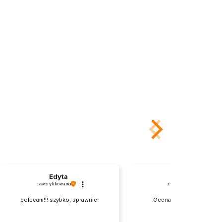
Edyta
Tadeusz
zweryfikowano
zweryfikowano
polecam!!! szybko, sprawnie
Ocena klienta:
Doskonale