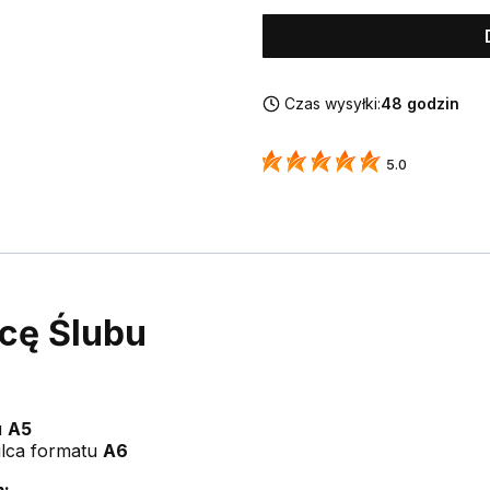
Czas wysyłki:
48 godzin
5.0
cę Ślubu
u
A5
ulca formatu
A6
: