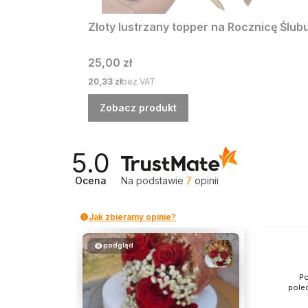
Złoty lustrzany topper na Rocznicę Ślubu
Cena
25,00 zł
Cena
20,33 zł
bez VAT
Zobacz produkt
5.0
Ocena
Na podstawie
7
opinii
Jak zbieramy opinie?
podgląd
Po
pole