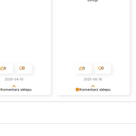
usługi.
0
0
0
0
2026-04-10
2025-06-16
Komentarz sklepu
Komentarz sklepu
y! Wasze zadowolenie to
Cieszymy się, że wszystko się
iększy sukces.
udało! Zapraszamy do nas
ponownie.