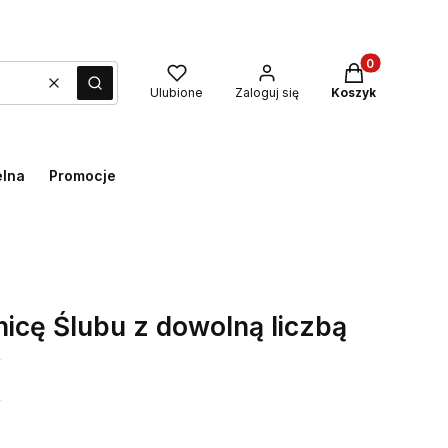
Produkty w kos
Wyczyść
Szukaj
Ulubione
Zaloguj się
Koszyk
elna
Promocje
icę Ślubu z dowolną liczbą