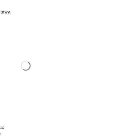
tawy.
:
żnić się ceną
sać liczbę)
ć:
ć