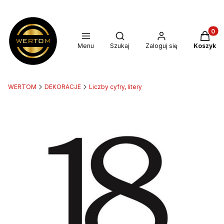
Produkt
Otwórz wyszukiwarkę
Menu
Szukaj
Zaloguj się
Koszyk
WERTOM
DEKORACJE
Liczby cyfry, litery