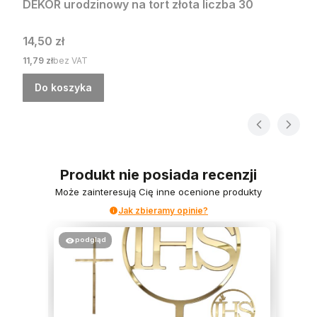
DEKOR urodzinowy na tort złota liczba 30
Cena
14,50 zł
Cena
11,79 zł
bez VAT
Do koszyka
Produkt nie posiada recenzji
Może zainteresują Cię inne ocenione produkty
Jak zbieramy opinie?
podgląd