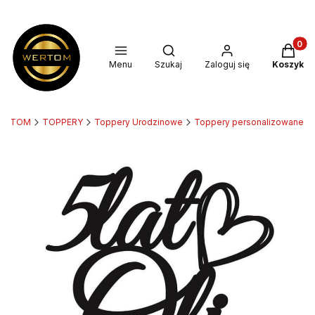
Produkt
Otwórz wyszukiwarkę
Menu
Szukaj
Zaloguj się
Koszyk
ERTOM
TOPPERY
Toppery Urodzinowe
Toppery personalizowane