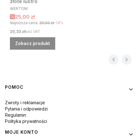
złote lustro
PRODUCENT
WERTOM
Cena promocyjna
25,00 zł
Najniższa cena:
29,00 zł
-14%
Cena
20,33 zł
bez VAT
Zobacz produkt
Linki w stopce
POMOC
Zwroty i reklamacje
Pytania i odpowiedzi
Regulamin
Polityka prywatności
MOJE KONTO