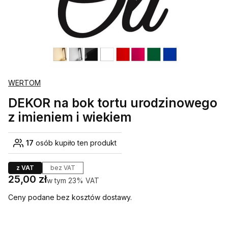
WERTOM
DEKOR na bok tortu urodzinowego
z imieniem i wiekiem
17
osób kupiło ten produkt
z VAT
bez VAT
Cena
25,00 zł
w tym 23% VAT
w tym
23%
VAT
Ceny podane bez kosztów dostawy.
Wybierz wariant produktu: