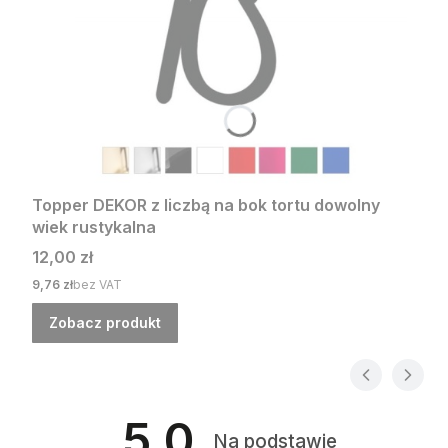
Topper DEKOR z liczbą na bok tortu dowolny
wiek rustykalna
Cena
12,00 zł
Cena
9,76 zł
bez VAT
Zobacz produkt
5.0
Na podstawie