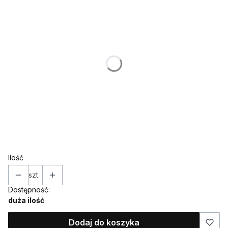
Poszczególne warianty mogą różnić się ceną
*
IMIĘ (w takiej formie w jakiej ma znaleźć się na ozdobie)
*
WIEK
*
KOLOR
Wybierz
Ilość
szt.
Dostępność:
duża ilość
Dodaj do koszyka