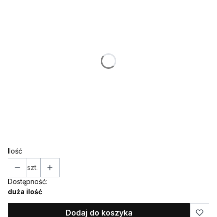
Poszczególne warianty mogą różnić się ceną
*
IMIĘ (w takiej formie w jakiej ma znaleźć się na toperze)
*
KOLOR
Wybierz
*
Topper / dekor na bok
Wybierz
Ilość
szt.
Dostępność:
duża ilość
Dodaj do koszyka