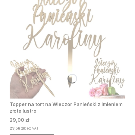
Topper na tort na Wieczór Panieński z imieniem
złote lustro
Cena
29,00 zł
Cena
23,58 zł
bez VAT