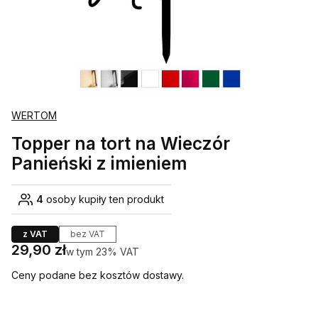
WERTOM
Topper na tort na Wieczór
Panieński z imieniem
4
osoby kupiły ten produkt
z VAT
bez VAT
Cena
29,90 zł
w tym 23% VAT
w tym
23%
VAT
Ceny podane bez kosztów dostawy.
Wybierz wariant produktu: