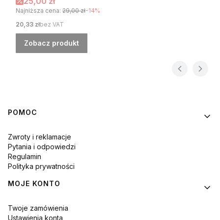
Cena promocyjna
25,00 zł
Najniższa cena:
29,00 zł
-14%
Cena
20,33 zł
bez VAT
Zobacz produkt
Linki w stopce
POMOC
Zwroty i reklamacje
Pytania i odpowiedzi
Regulamin
Polityka prywatności
MOJE KONTO
Twoje zamówienia
Ustawienia konta