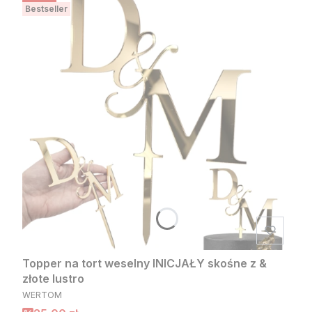
Bestseller
Topper na tort weselny INICJAŁY skośne z &
złote lustro
PRODUCENT
WERTOM