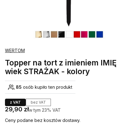
WERTOM
Topper na tort z imieniem IMIĘ
wiek STRAŻAK - kolory
85
osób kupiło ten produkt
z VAT
bez VAT
Cena
29,90 zł
w tym 23% VAT
w tym
23%
VAT
Ceny podane bez kosztów dostawy.
Wybierz wariant produktu: