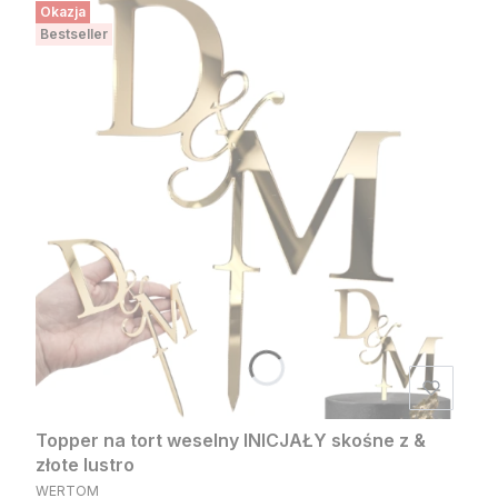
Okazja
Bestseller
Topper na tort weselny INICJAŁY skośne z &
złote lustro
PRODUCENT
WERTOM