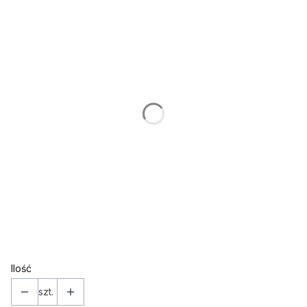
Poszczególne warianty mogą różnić się ceną
*
IMIĘ (w takiej formie w jakiej ma znaleźć się na ozdobie)
*
WIEK
*
KOLOR
Wybierz
*
Topper / dekor na bok
Wybierz
Ilość
szt.