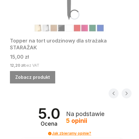
Topper na tort urodzinowy dla strażaka
STARAŻAK
Cena
15,00 zł
Cena
12,20 zł
bez VAT
Zobacz produkt
5.0
Na podstawie
5
opinii
Ocena
Jak zbieramy opinie?