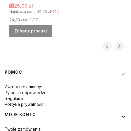
Cena promocyjna
25,00 zł
Najniższa cena:
29,00 zł
-14%
Cena
20,33 zł
bez VAT
Zobacz produkt
Linki w stopce
POMOC
Zwroty i reklamacje
Pytania i odpowiedzi
Regulamin
Polityka prywatności
MOJE KONTO
Twoje zamówienia