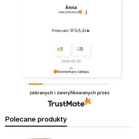
Anna
zweryfikowano
Polecam 💯🚀💪👍️🔥
1
0
2026-02-03
Komentarz sklepu
Jesteśmy szczęśliwi, że nasze produkty
przypadły Wam do gustu. Dziękujemy!
zebranych i zweryfikowanych przez
Polecane produkty