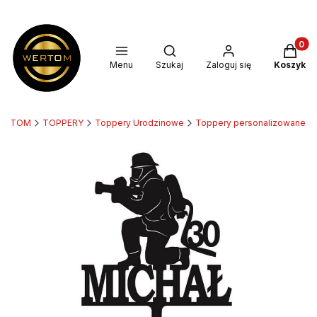
Produkt
Otwórz wyszukiwarkę
Menu
Szukaj
Zaloguj się
Koszyk
ERTOM
TOPPERY
Toppery Urodzinowe
Toppery personalizowane