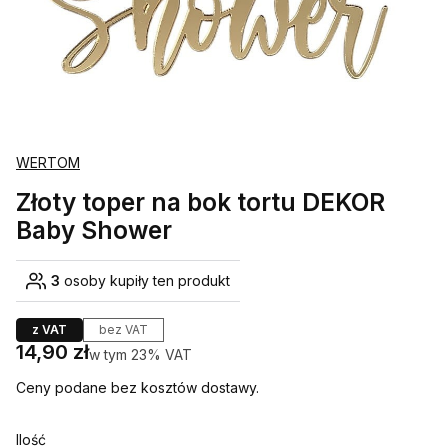
WERTOM
Złoty toper na bok tortu DEKOR
Baby Shower
3
osoby kupiły ten produkt
z VAT
bez VAT
Cena
14,90 zł
w tym 23% VAT
w tym
23%
VAT
Ceny podane bez kosztów dostawy.
Ilość