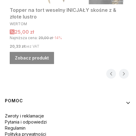
Topper na tort weselny INICJAŁY skośne z &
złote lustro
PRODUCENT
WERTOM
Cena promocyjna
25,00 zł
Najniższa cena:
29,00 zł
-14%
Cena
20,33 zł
bez VAT
Zobacz produkt
Linki w stopce
POMOC
Zwroty i reklamacje
Pytania i odpowiedzi
Regulamin
Polityka prywatności