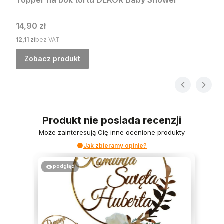
Cena
14,90 zł
Cena
12,11 zł
bez VAT
Zobacz produkt
Produkt nie posiada recenzji
Może zainteresują Cię inne ocenione produkty
Jak zbieramy opinie?
podgląd