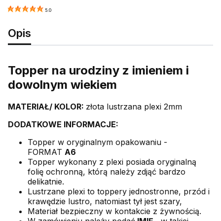
5.0
Opis
Topper na urodziny z imieniem i
dowolnym wiekiem
MATERIAŁ/ KOLOR:
złota lustrzana plexi 2mm
DODATKOWE INFORMACJE:
Topper w oryginalnym opakowaniu -
FORMAT
A6
Topper wykonany z plexi posiada oryginalną
folię ochronną, którą należy zdjąć bardzo
delikatnie.
Lustrzane plexi to toppery jednostronne, przód i
krawędzie lustro, natomiast tył jest szary,
Materiał bezpieczny w kontakcie z żywnością.
W zamówieniu należy podać
IMIĘ -
w takiej