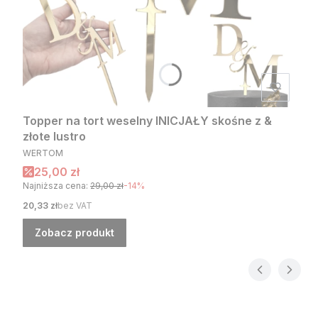
Topper na tort weselny INICJAŁY skośne z &
złote lustro
PRODUCENT
WERTOM
Cena promocyjna
25,00 zł
Najniższa cena:
29,00 zł
-14%
Cena
20,33 zł
bez VAT
Zobacz produkt