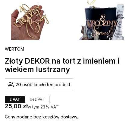
WERTOM
Złoty DEKOR na tort z imieniem i
wiekiem lustrzany
20
osób kupiło ten produkt
z VAT
bez VAT
Cena
25,00 zł
w tym 23% VAT
w tym
23%
VAT
Ceny podane bez kosztów dostawy.
Wybierz wariant produktu: