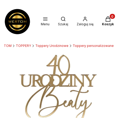
Produkt
Otwórz wyszukiwarkę
Menu
Szukaj
Zaloguj się
Koszyk
ERTOM
TOPPERY
Toppery Urodzinowe
Toppery personalizowane