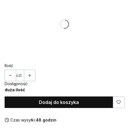
Poszczególne warianty mogą różnić się ceną
*
IMIĘ (w takiej formie w jakiej ma znaleźć się na ozdobie)
*
WIEK
Ilość
szt.
Dostępność:
duża ilość
Dodaj do koszyka
Czas wysyłki:
48 godzin