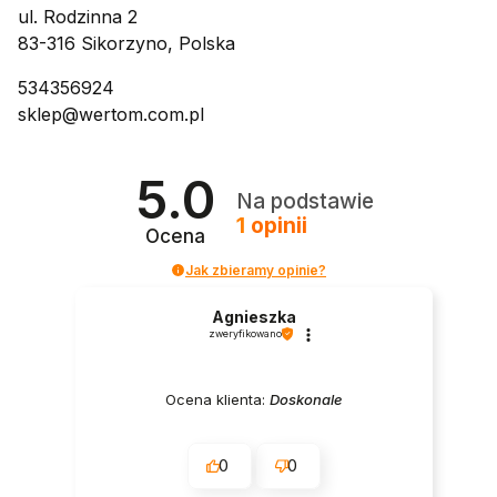
ul. Rodzinna 2
83-316 Sikorzyno, Polska
534356924
sklep@wertom.com.pl
5.0
Na podstawie
1
opinii
Ocena
Jak zbieramy opinie?
Agnieszka
zweryfikowano
Ocena klienta:
Doskonale
0
0