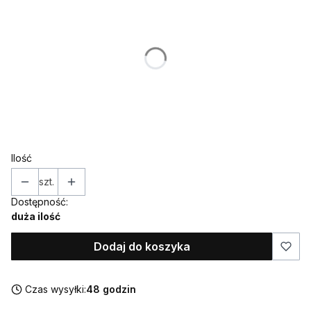
Poszczególne warianty mogą różnić się ceną
*
IMIĘ (w takiej formie w jakiej ma znaleźć się na ozdobie)
*
WIEK
Ilość
szt.
Dostępność:
duża ilość
Dodaj do koszyka
Czas wysyłki:
48 godzin