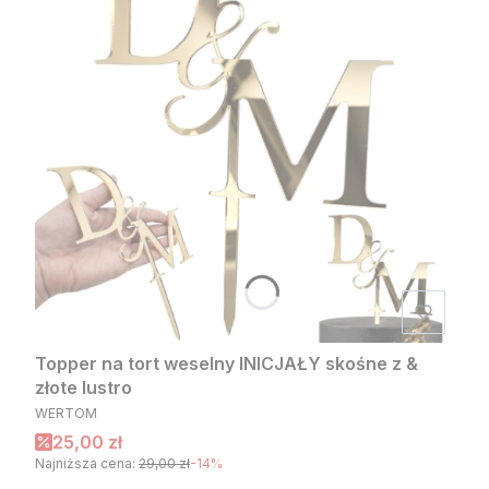
Topper na tort weselny INICJAŁY skośne z &
złote lustro
PRODUCENT
WERTOM
Cena promocyjna
25,00 zł
Najniższa cena:
29,00 zł
-14%