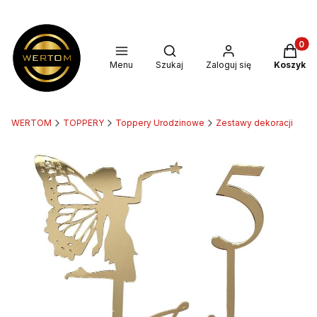
Produkt
Otwórz wyszukiwarkę
Menu
Szukaj
Zaloguj się
Koszyk
WERTOM
TOPPERY
Toppery Urodzinowe
Zestawy dekoracji