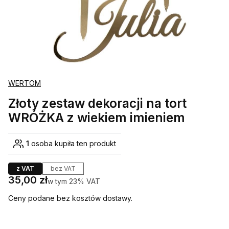
WERTOM
Złoty zestaw dekoracji na tort
WRÓŻKA z wiekiem imieniem
1
osoba kupiła ten produkt
z VAT
bez VAT
Cena
35,00 zł
w tym 23% VAT
w tym
23%
VAT
Ceny podane bez kosztów dostawy.
Wybierz wariant produktu: