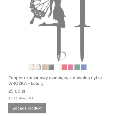
Topper urodzinowy dziecięcy z dowolną cyfrą
WRÓŻKA - kolory
Cena
25,00 zł
Cena
20,33 zł
bez VAT
Zobacz produkt