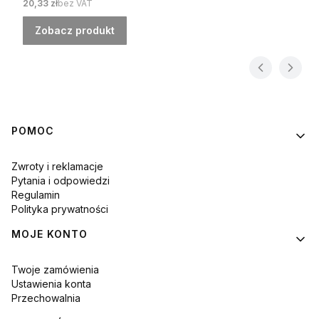
Cena
20,33 zł
bez VAT
Zobacz produkt
Linki w stopce
POMOC
Zwroty i reklamacje
Pytania i odpowiedzi
Regulamin
Polityka prywatności
MOJE KONTO
Twoje zamówienia
Ustawienia konta
Przechowalnia