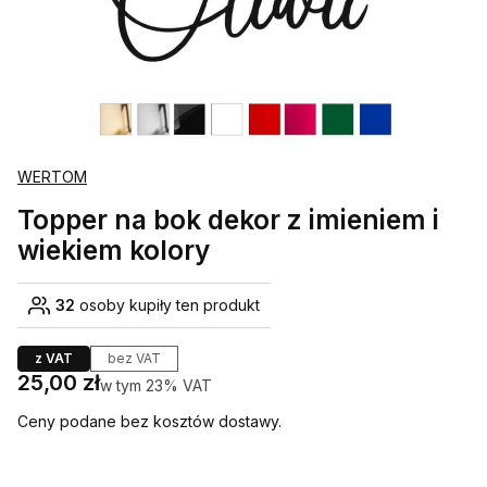
WERTOM
Topper na bok dekor z imieniem i
wiekiem kolory
32
osoby kupiły ten produkt
z VAT
bez VAT
Cena
25,00 zł
w tym 23% VAT
w tym
23%
VAT
Ceny podane bez kosztów dostawy.
Wybierz wariant produktu: