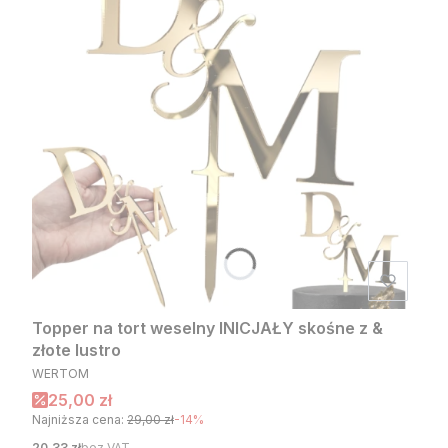
Topper na tort weselny INICJAŁY skośne z &
złote lustro
PRODUCENT
WERTOM
Cena promocyjna
25,00 zł
Najniższa cena:
29,00 zł
-14%
Cena
20,33 zł
bez VAT