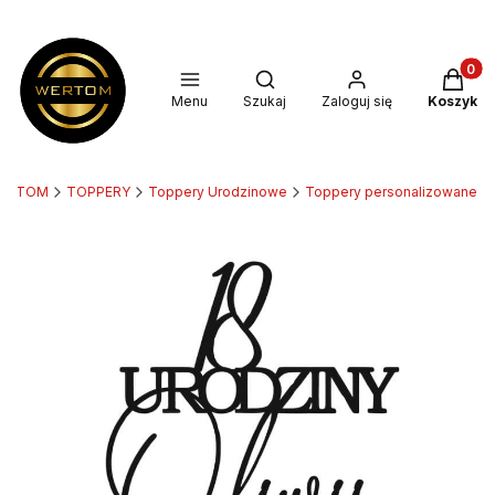
Produkt
Otwórz wyszukiwarkę
Menu
Szukaj
Zaloguj się
Koszyk
ERTOM
TOPPERY
Toppery Urodzinowe
Toppery personalizowane