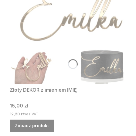
Złoty DEKOR z imieniem IMIĘ
Cena
15,00 zł
Cena
12,20 zł
bez VAT
Zobacz produkt