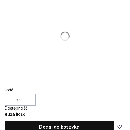
Poszczególne warianty mogą różnić się ceną
*
IMIĘ (w takiej formie w jakiej ma znaleźć się na ozdobie)
*
WIEK
*
KOLOR
Wybierz
Ilość
szt.
Dostępność:
duża ilość
Dodaj do koszyka