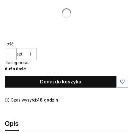
Poszczególne warianty mogą różnić się ceną
*
DANE
Ilość
szt.
Dostępność:
duża ilość
Dodaj do koszyka
Czas wysyłki:
48 godzin
Opis