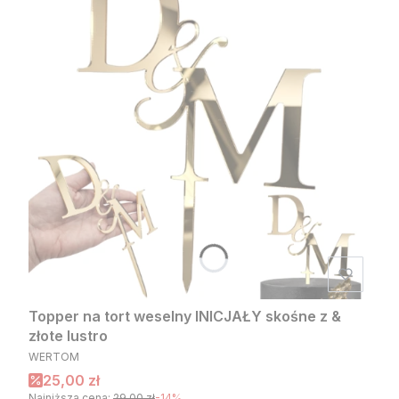
Topper na tort weselny INICJAŁY skośne z &
złote lustro
PRODUCENT
WERTOM
Cena promocyjna
25,00 zł
Najniższa cena:
29,00 zł
-14%