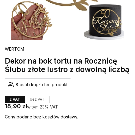
WERTOM
Dekor na bok tortu na Rocznicę
Ślubu złote lustro z dowolną liczbą
8
osób kupiło ten produkt
z VAT
bez VAT
Cena
18,90 zł
w tym 23% VAT
w tym
23%
VAT
Ceny podane bez kosztów dostawy.
Wybierz wariant produktu: