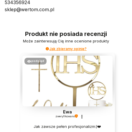
534356924
sklep@wertom.com.pl
Produkt nie posiada recenzji
Może zainteresują Cię inne ocenione produkty
Jak zbieramy opinie?
podgląd
Ewa
zweryfikowano
Jak zawsze pełen profesjonalizm:)❤️