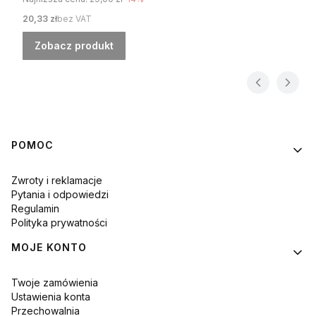
Cena
20,33 zł
bez VAT
Zobacz produkt
Linki w stopce
POMOC
Zwroty i reklamacje
Pytania i odpowiedzi
Regulamin
Polityka prywatności
MOJE KONTO
Twoje zamówienia
Ustawienia konta
Przechowalnia