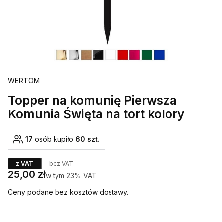
WERTOM
Topper na komunię Pierwsza
Komunia Święta na tort kolory
17
osób kupiło
60 szt.
z VAT
bez VAT
Cena
25,00 zł
w tym 23% VAT
w tym
23%
VAT
Ceny podane bez kosztów dostawy.
Wybierz wariant produktu: