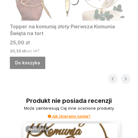
Topper na komunię złoty Pierwsza Komunia
Święta na tort
Cena
25,00 zł
Cena
20,33 zł
bez VAT
Do koszyka
Produkt nie posiada recenzji
Może zainteresują Cię inne ocenione produkty
Jak zbieramy opinie?
podgląd