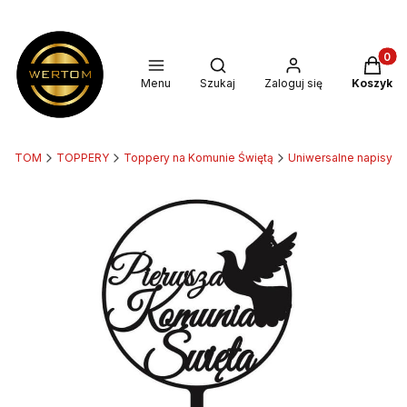
Produkt
Otwórz wyszukiwarkę
Menu
Szukaj
Zaloguj się
Koszyk
ERTOM
TOPPERY
Toppery na Komunie Świętą
Uniwersalne napisy