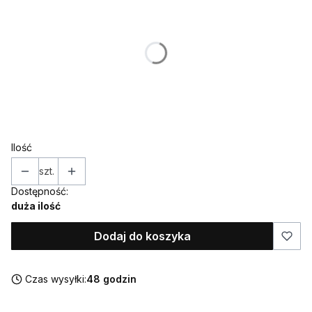
Poszczególne warianty mogą różnić się ceną
*
Kolor
Pokaż wszystkie kolory
*
Topper / dekor na bok
Wybierz
Ilość
szt.
Dostępność:
duża ilość
Dodaj do koszyka
Czas wysyłki:
48 godzin