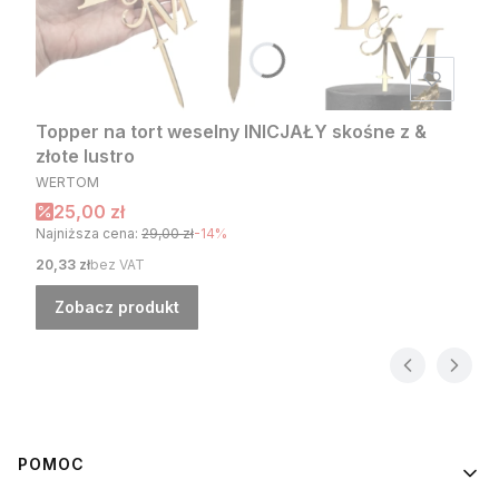
Topper na tort weselny INICJAŁY skośne z &
złote lustro
PRODUCENT
WERTOM
Cena promocyjna
25,00 zł
Najniższa cena:
29,00 zł
-14%
Cena
20,33 zł
bez VAT
Zobacz produkt
Linki w stopce
POMOC