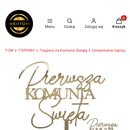
Produkt
Otwórz wyszukiwarkę
Menu
Szukaj
Zaloguj się
Koszyk
ERTOM
TOPPERY
Toppery na Komunie Świętą
Uniwersalne napisy