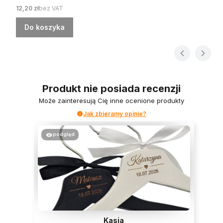
Cena
12,20 zł
bez VAT
Do koszyka
Produkt nie posiada recenzji
Może zainteresują Cię inne ocenione produkty
Jak zbieramy opinie?
podgląd
Kasia