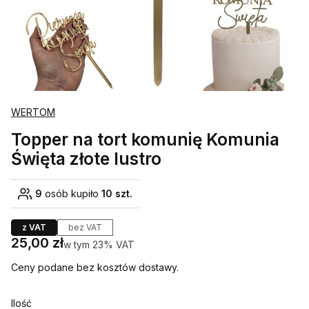
WERTOM
Topper na tort komunię Komunia
Święta złote lustro
9
osób kupiło
10 szt.
z VAT
bez VAT
Cena
25,00 zł
w tym 23% VAT
w tym
23%
VAT
Ceny podane bez kosztów dostawy.
Ilość