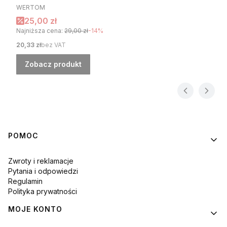
PRODUCENT
WERTOM
Cena promocyjna
25,00 zł
Najniższa cena:
29,00 zł
-14%
Cena
20,33 zł
bez VAT
Zobacz produkt
Linki w stopce
POMOC
Zwroty i reklamacje
Pytania i odpowiedzi
Regulamin
Polityka prywatności
MOJE KONTO