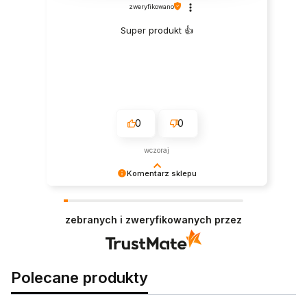
zweryfikowano
Super produkt 👍️
0
0
wczoraj
Komentarz sklepu
Dziękujemy za zakupy i za tak miły komentarz!
Wasza opinia jest dla nas bardzo ważna.
zebranych i zweryfikowanych przez
Polecane produkty