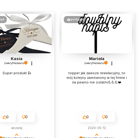
ląd
podgląd
Kasia
Mariola
zweryfikowano
zweryfikowano
Super produkt 👍️
topper jak zawsze rewelacyjny, to
mój kolejny zamówiony w tej firmie i
na pewno nie ostatni💪💪💪❤️
0
0
0
0
wczoraj
2026-05-12