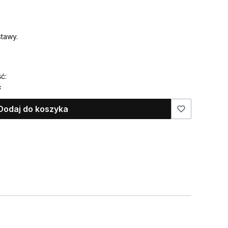
tawy.
ć:
ć
Dodaj do koszyka