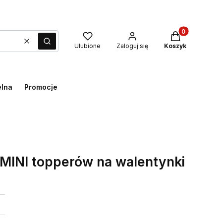
Produkty w kos
Wyczyść
Szukaj
Ulubione
Zaloguj się
Koszyk
elna
Promocje
MINI topperów na walentynki