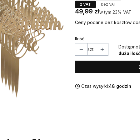
z VAT
bez VAT
Cena
49,99 zł
w tym 23% VAT
w tym
23%
VAT
Ceny podane bez kosztów dos
Ilość
Dostępnoś
szt.
duża iloś
Czas wysyłki:
48 godzin