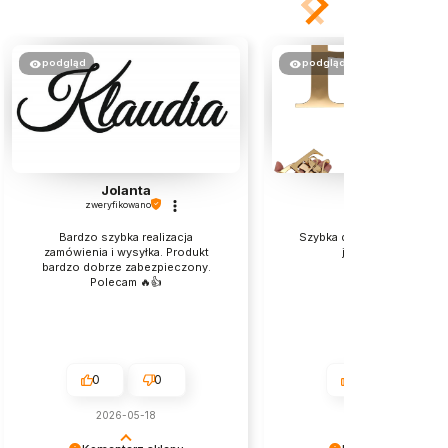
podgląd
podgląd
Jolanta
Małgorzata
zweryfikowano
zweryfikowano
Bardzo szybka realizacja
Szybka dostawa i bardzo d
zamówienia i wysyłka. Produkt
jakości produkt.
bardzo dobrze zabezpieczony.
Polecam 🔥👍️
0
0
0
0
2026-05-18
w tym tygodniu