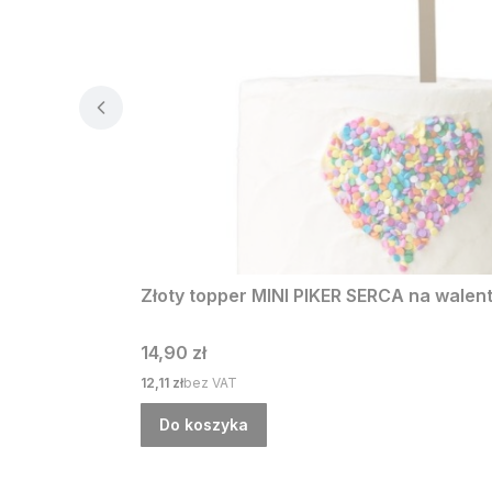
Złoty topper MINI PIKER SERCA na walen
Cena
14,90 zł
Cena
12,11 zł
bez VAT
Do koszyka