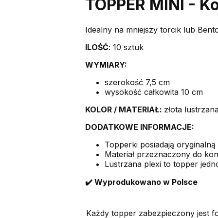
TOPPER MINI - K
Idealny na mniejszy torcik lub Bent
ILOŚĆ
: 10 sztuk
WYMIARY:
szerokość 7,5 cm
wysokość całkowita 10 cm
KOLOR /
MATERIAŁ:
złota lustrzan
DODATKOWE INFORMACJE:
Topperki posiadają oryginalną 
Materiał przeznaczony do kon
Lustrzana plexi to topper jedno
✔️ Wyprodukowano w Polsce
Każdy topper zabezpieczony jest f