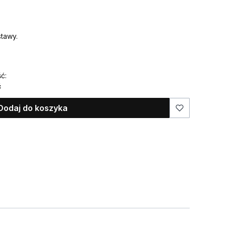
tawy.
ć:
ć
Dodaj do koszyka