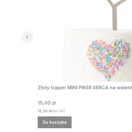
Złoty topper MINI PIKER SERCA na walen
Cena
15,00 zł
Cena
12,20 zł
bez VAT
Do koszyka