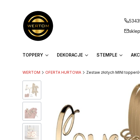
5343
skle
TOPPERY
DEKORACJE
STEMPLE
AKC
WERTOM
OFERTA HURTOWA
Zestaw złotych MINI topperó