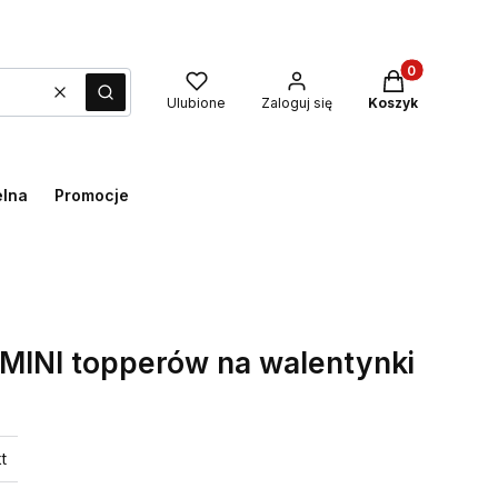
Produkty w kos
Wyczyść
Szukaj
Ulubione
Zaloguj się
Koszyk
elna
Promocje
MINI topperów na walentynki
t