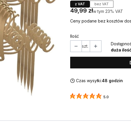
z VAT
bez VAT
Cena
49,99 zł
w tym 23% VAT
w tym
23%
VAT
Ceny podane bez kosztów dos
Ilość
Dostępnoś
szt.
duża iloś
Czas wysyłki:
48 godzin
5.0