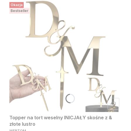
Okazja
Bestseller
Topper na tort weselny INICJAŁY skośne z &
złote lustro
PRODUCENT
WERTOM