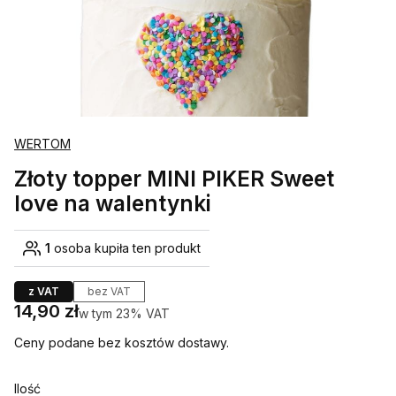
WERTOM
Złoty topper MINI PIKER Sweet
love na walentynki
1
osoba kupiła ten produkt
z VAT
bez VAT
Cena
14,90 zł
w tym 23% VAT
w tym
23%
VAT
Ceny podane bez kosztów dostawy.
Ilość