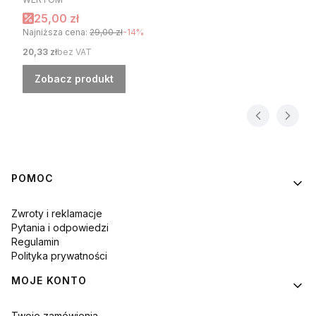
Cena promocyjna
25,00 zł
Najniższa cena:
29,00 zł
-14%
Cena
20,33 zł
bez VAT
Zobacz produkt
Linki w stopce
POMOC
Zwroty i reklamacje
Pytania i odpowiedzi
Regulamin
Polityka prywatności
MOJE KONTO
Twoje zamówienia