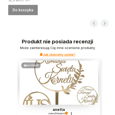
12,11 zł
bez VAT
Do koszyka
Produkt nie posiada recenzji
Może zainteresują Cię inne ocenione produkty
Jak zbieramy opinie?
podgląd
anetta
zweryfikowano