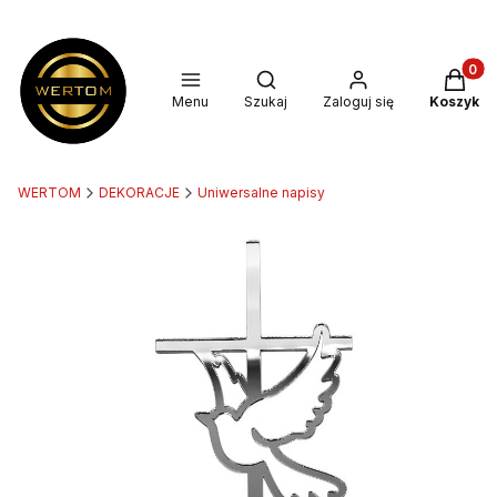
Produkt
Otwórz wyszukiwarkę
Menu
Szukaj
Zaloguj się
Koszyk
WERTOM
DEKORACJE
Uniwersalne napisy