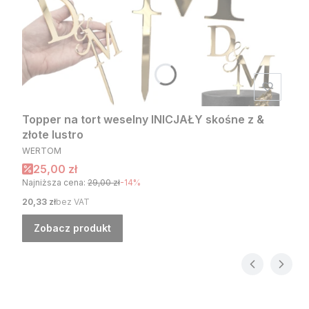
Topper na tort weselny INICJAŁY skośne z &
złote lustro
PRODUCENT
WERTOM
Cena promocyjna
25,00 zł
Najniższa cena:
29,00 zł
-14%
Cena
20,33 zł
bez VAT
Zobacz produkt