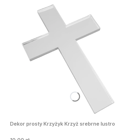
Dekor prosty Krzyżyk Krzyż srebrne lustro
Cena
10,00 zł