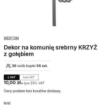
WERTOM
Dekor na komunię srebrny KRZYŻ
z gołębiem
36
osób kupiło
56 szt.
z VAT
bez VAT
Cena
10,00 zł
w tym 23% VAT
w tym
23%
VAT
Ceny podane bez kosztów dostawy.
Ilość