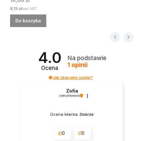
Cena
8,13 zł
bez VAT
Do koszyka
4.0
Na podstawie
1
opinii
Ocena
Jak zbieramy opinie?
Zofia
zweryfikowano
Ocena klienta:
Dobrze
0
0