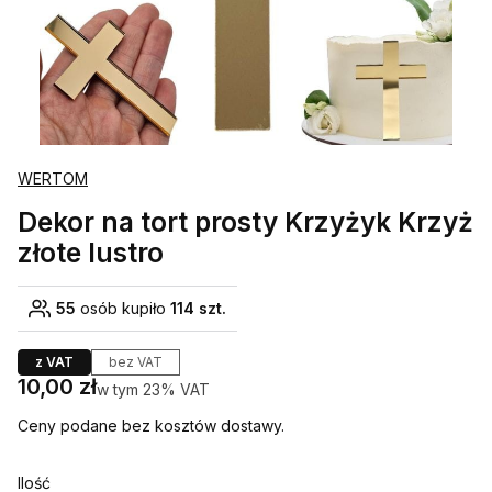
WERTOM
Dekor na tort prosty Krzyżyk Krzyż
złote lustro
55
osób kupiło
114 szt.
z VAT
bez VAT
Cena
10,00 zł
w tym 23% VAT
w tym
23%
VAT
Ceny podane bez kosztów dostawy.
Ilość