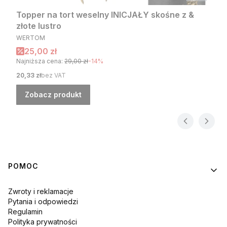
Topper na tort weselny INICJAŁY skośne z &
złote lustro
PRODUCENT
WERTOM
Cena promocyjna
25,00 zł
Najniższa cena:
29,00 zł
-14%
Cena
20,33 zł
bez VAT
Zobacz produkt
Linki w stopce
POMOC
Zwroty i reklamacje
Pytania i odpowiedzi
Regulamin
Polityka prywatności