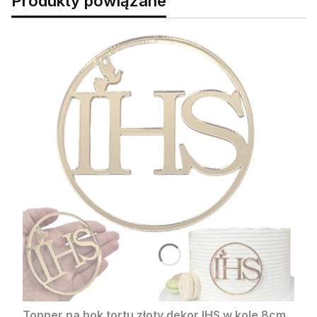
Produkty powiązane
Topper na bok tortu złoty dekor IHS w kole 8cm