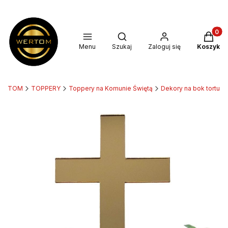
Produkt
Otwórz wyszukiwarkę
Menu
Szukaj
Zaloguj się
Koszyk
ERTOM
TOPPERY
Toppery na Komunie Świętą
Dekory na bok tortu