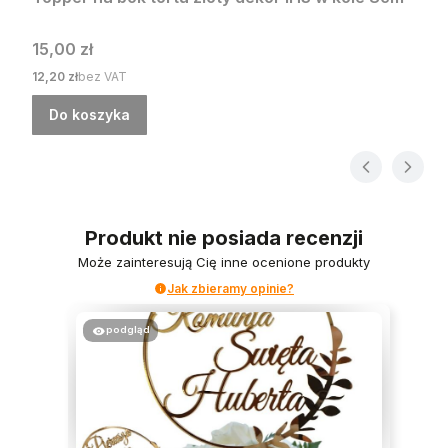
Cena
15,00 zł
Cena
12,20 zł
bez VAT
Do koszyka
Produkt nie posiada recenzji
Może zainteresują Cię inne ocenione produkty
Jak zbieramy opinie?
podgląd