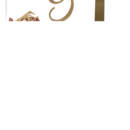
Małgorzata
zweryfikowano
5
Szybka dostawa i bardzo dobrej jakości produkt.
w tym tygodniu
0
0
Komentarz sklepu
Cieszymy się, że produkt się podobał. Dziękujemy za
zaufanie!
podgląd