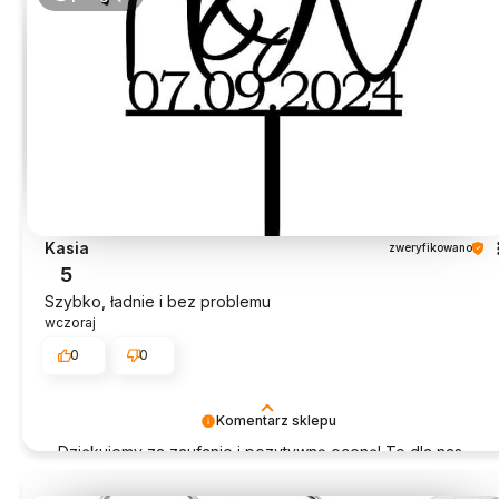
Kasia
zweryfikowano
5
Szybko, ładnie i bez problemu
wczoraj
0
0
Komentarz sklepu
Dziękujemy za zaufanie i pozytywną ocenę! To dla nas
ogromna radość.