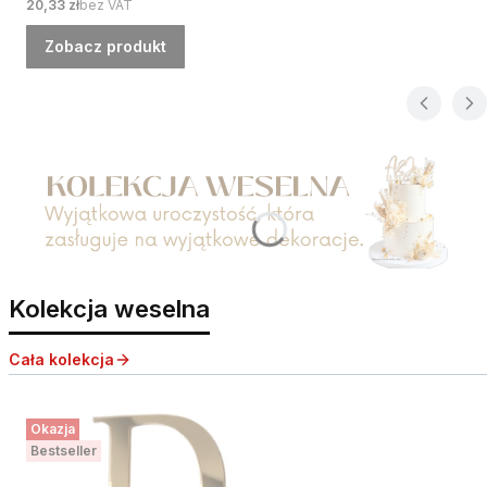
Cena
20,33 zł
bez VAT
Zobacz produkt
Naciśnij Enter lub spację, aby otworzyć stronę.
Kolekcja weselna
Cała kolekcja
Okazja
Bestseller