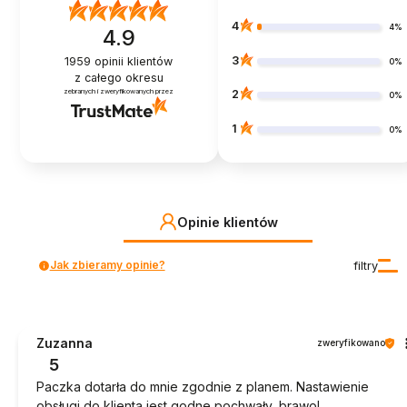
4
4%
4.9
3
1959
opinii klientów
0%
z całego okresu
zebranych i zweryfikowanych przez
2
0%
1
0%
Opinie klientów
Jak zbieramy opinie?
filtry
Zuzanna
zweryfikowano
5
Paczka dotarła do mnie zgodnie z planem. Nastawienie
obsługi do klienta jest godne pochwały, brawo!