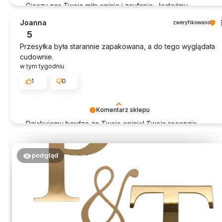
Cieszy nas Twoja miła opinia i zaufanie. Jesteśmy
wdzięczni za tak wspaniałych klientów jak Ty. Z
Joanna
zweryfikowano
pozdrowieniami, obsługa sklepu.
5
Przesyłka była starannie zapakowana, a do tego wyglądała
cudownie.
w tym tygodniu
1
0
Komentarz sklepu
Dziękujemy bardzo za Twoją opinię! Twoja recenzja
wiele dla nas znaczy - dzięki niej wiemy, że jesteśmy na
właściwym torze :) Z pozdrowieniami, obsługa sklepu.
podgląd