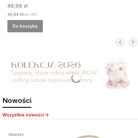
Cena
49,99 zł
Cena
40,64 zł
bez VAT
Do koszyka
Nowości
Wszystkie nowości
Nowość