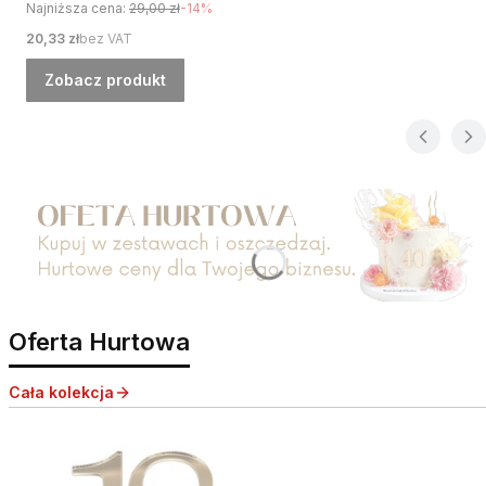
Najniższa cena:
29,00 zł
-14%
Cena
20,33 zł
bez VAT
Zobacz produkt
Naciśnij Enter lub spację, aby otworzyć stronę.
Oferta Hurtowa
Cała kolekcja