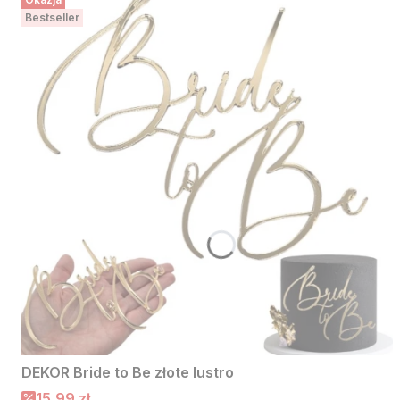
Bestseller
DEKOR Bride to Be złote lustro
Cena promocyjna
15,99 zł