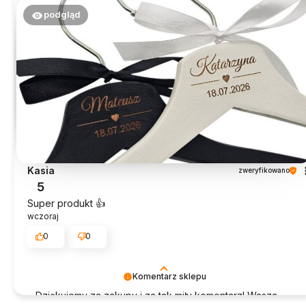
podgląd
Kasia
zweryfikowano
5
Super produkt 👍️
wczoraj
0
0
Komentarz sklepu
Dziękujemy za zakupy i za tak miły komentarz! Wasza