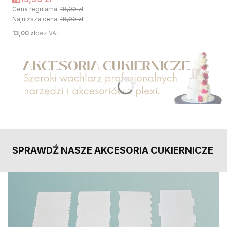
Cena regularna:
18,00 zł
Najniższa cena:
18,00 zł
Cena
13,00 zł
bez VAT
Naciśnij Enter lub spację, aby otworzyć stronę.
SPRAWDŹ NASZE AKCESORIA CUKIERNICZE