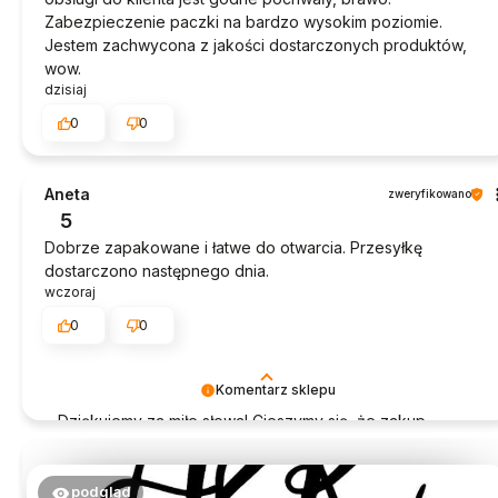
Zabezpieczenie paczki na bardzo wysokim poziomie.
Jestem zachwycona z jakości dostarczonych produktów,
wow.
dzisiaj
0
0
Aneta
zweryfikowano
5
Dobrze zapakowane i łatwe do otwarcia. Przesyłkę
dostarczono następnego dnia.
wczoraj
0
0
Komentarz sklepu
Dziękujemy za miłe słowa! Cieszymy się, że zakup
przeszedł bezproblemowo, oraz, że możemy zapewnić
odpowiednią obsługę tak świetnym klientom. Dziękujemy
raz jeszcze!
podgląd