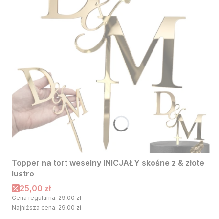
Topper na tort weselny INICJAŁY skośne z & złote
lustro
Cena promocyjna
25,00 zł
Cena regularna:
29,00 zł
Najniższa cena:
29,00 zł