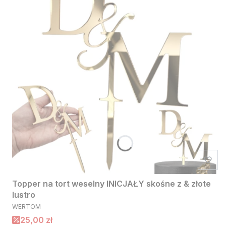
Topper na tort weselny INICJAŁY skośne z & złote
lustro
PRODUCENT
WERTOM
Cena promocyjna
25,00 zł