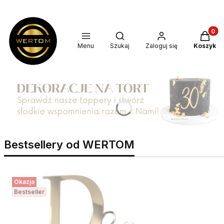
Produkt
Otwórz wyszukiwarkę
Menu
Szukaj
Zaloguj się
Koszyk
Bestsellery od WERTOM
Okazja
Bestseller