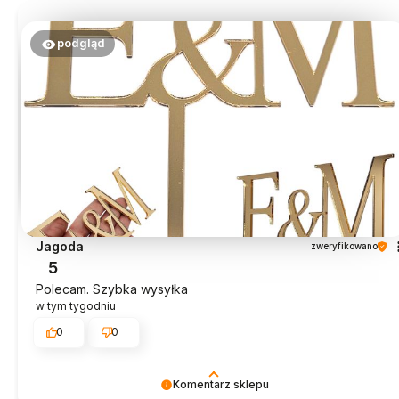
opinia jest dla nas bardzo ważna.
podgląd
Jagoda
zweryfikowano
5
Polecam. Szybka wysyłka
w tym tygodniu
0
0
Komentarz sklepu