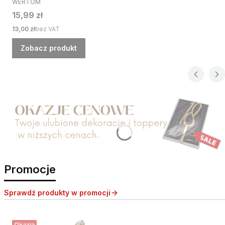
WERTOM
Cena
15,99 zł
Cena
13,00 zł
bez VAT
Zobacz produkt
Naciśnij Enter lub spację, aby otworzyć stronę.
Promocje
Sprawdź produkty w promocji
Okazja