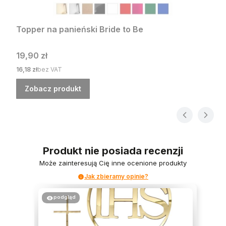
Topper na panieński Bride to Be
Cena
19,90 zł
Cena
16,18 zł
bez VAT
Zobacz produkt
Produkt nie posiada recenzji
Może zainteresują Cię inne ocenione produkty
Jak zbieramy opinie?
podgląd