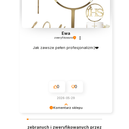
Ewa
zweryfikowano
Jak zawsze pełen profesjonalizm:)❤️
0
0
2026-05-29
Komentarz sklepu
Ogromnie cieszy nas taka wysoka ocena!
Zapraszamy na kolejne zakupy.
zebranych i zweryfikowanych przez