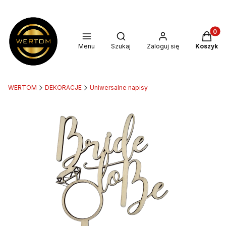
Produkt
Otwórz wyszukiwarkę
Menu
Szukaj
Zaloguj się
Koszyk
WERTOM
DEKORACJE
Uniwersalne napisy