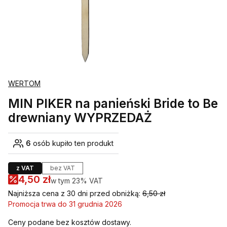
WERTOM
MIN PIKER na panieński Bride to Be
drewniany WYPRZEDAŻ
6
osób kupiło ten produkt
z VAT
bez VAT
4,50 zł
w tym 23% VAT
w tym
23%
VAT
Najniższa cena z 30 dni przed obniżką:
6,50 zł
Promocja trwa do 31 grudnia 2026
Ceny podane bez kosztów dostawy.