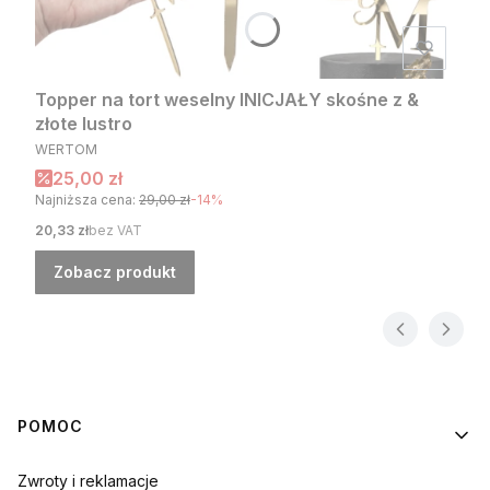
Topper na tort weselny INICJAŁY skośne z &
złote lustro
PRODUCENT
WERTOM
Cena promocyjna
25,00 zł
Najniższa cena:
29,00 zł
-14%
Cena
20,33 zł
bez VAT
Zobacz produkt
Linki w stopce
POMOC
Zwroty i reklamacje