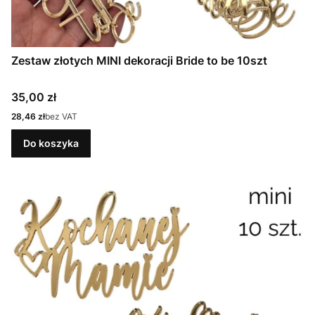
Zestaw złotych MINI dekoracji Bride to be 10szt
Cena
35,00 zł
Cena
28,46 zł
bez VAT
Do koszyka