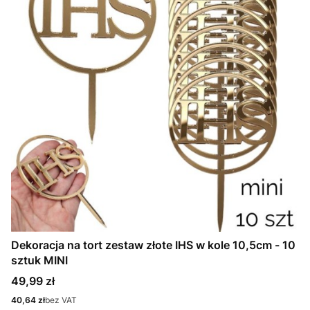
Dekoracja na tort zestaw złote IHS w kole 10,5cm - 10
sztuk MINI
Cena
49,99 zł
Cena
40,64 zł
bez VAT