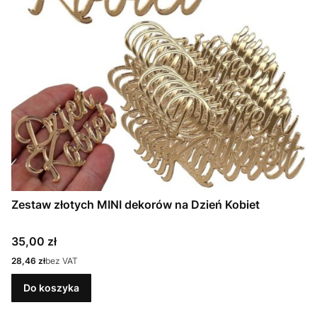
Zestaw złotych MINI dekorów na Dzień Kobiet
Cena
35,00 zł
Cena
28,46 zł
bez VAT
Do koszyka