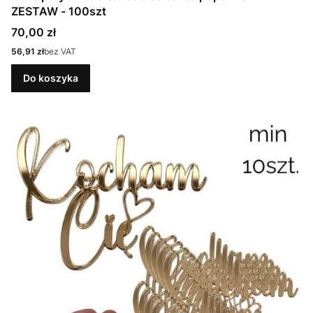
ZESTAW - 100szt
Cena
70,00 zł
Cena
56,91 zł
bez VAT
Do koszyka