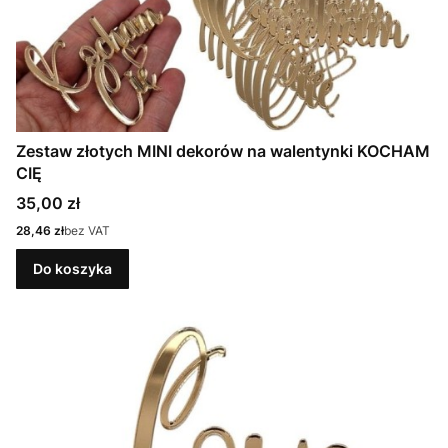
Zestaw złotych MINI dekorów na walentynki KOCHAM
CIĘ
Cena
35,00 zł
Cena
28,46 zł
bez VAT
Do koszyka