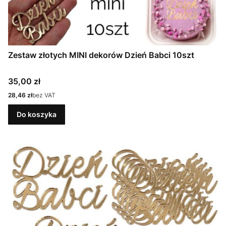
Zestaw złotych MINI dekorów Dzień Babci 10szt
Cena
35,00 zł
Cena
28,46 zł
bez VAT
Do koszyka