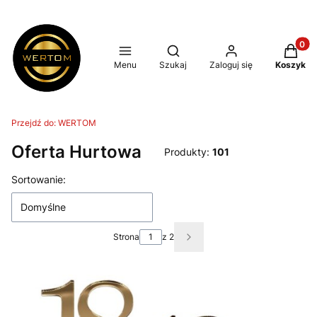
Produkt
Otwórz wyszukiwarkę
Menu
Szukaj
Zaloguj się
Koszyk
Przejdź do:
WERTOM
Oferta Hurtowa
Produkty:
101
Lista produktów
Sortowanie:
Domyślne
Strona
z 2
Następne produkty