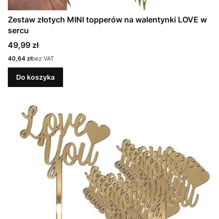
Zestaw złotych MINI topperów na walentynki LOVE w
sercu
Cena
49,99 zł
Cena
40,64 zł
bez VAT
Do koszyka