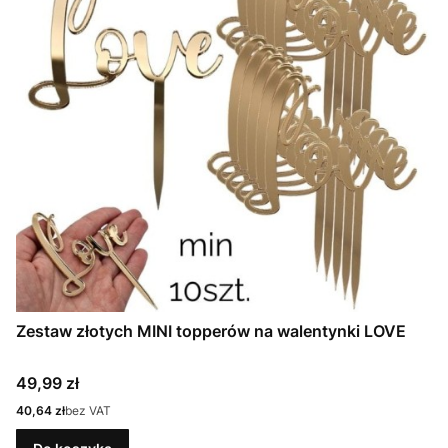
Zestaw złotych MINI topperów na walentynki LOVE
Cena
49,99 zł
Cena
40,64 zł
bez VAT