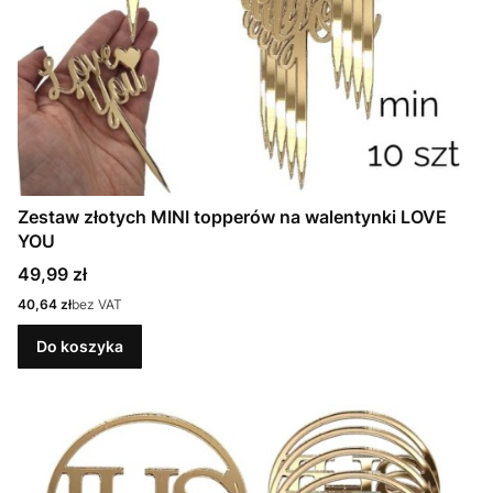
Zestaw złotych MINI topperów na walentynki LOVE
YOU
Cena
49,99 zł
Cena
40,64 zł
bez VAT
Do koszyka