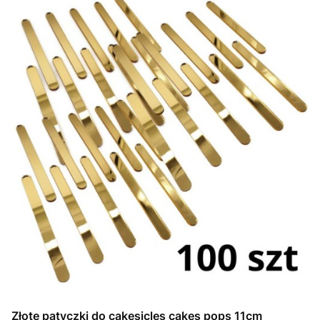
Złote patyczki do cakesicles cakes pops 11cm