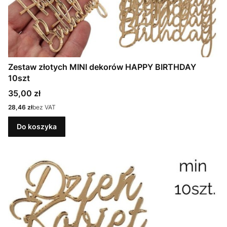
Zestaw złotych MINI dekorów HAPPY BIRTHDAY
10szt
Cena
35,00 zł
Cena
28,46 zł
bez VAT
Do koszyka