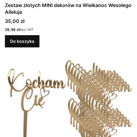
Zestaw złotych MINI dekorów na Wielkanoc Wesołego
Alleluja
Cena
35,00 zł
Cena
28,46 zł
bez VAT
Do koszyka