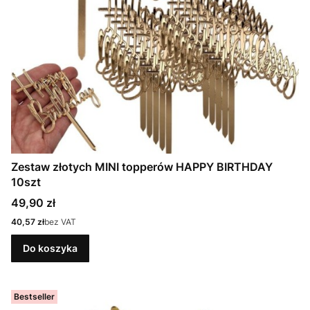
Zestaw złotych MINI topperów HAPPY BIRTHDAY
10szt
Cena
49,90 zł
Cena
40,57 zł
bez VAT
Do koszyka
Bestseller