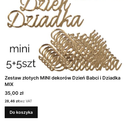
Zestaw złotych MINI dekorów Dzień Babci i Dziadka
MIX
Cena
35,00 zł
Cena
28,46 zł
bez VAT
Do koszyka