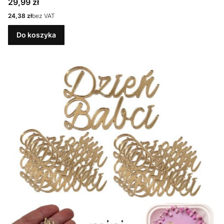
Cena
29,99 zł
Cena
24,38 zł
bez VAT
Do koszyka