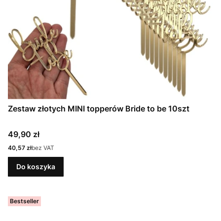
Zestaw złotych MINI topperów Bride to be 10szt
Cena
49,90 zł
Cena
40,57 zł
bez VAT
Do koszyka
Bestseller