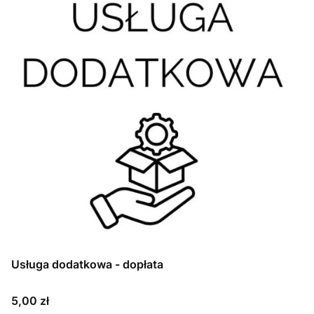
Usługa dodatkowa - dopłata
Cena
5,00 zł