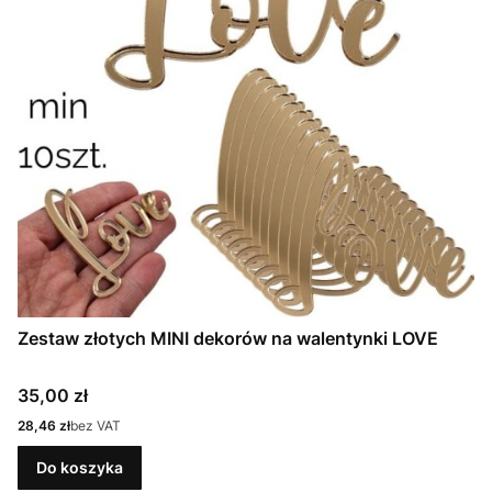
Zestaw złotych MINI dekorów na walentynki LOVE
Cena
35,00 zł
Cena
28,46 zł
bez VAT
Do koszyka