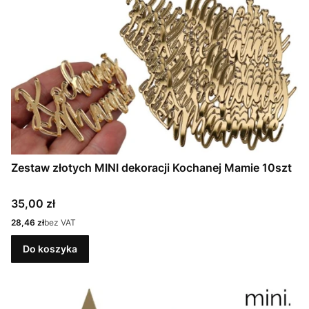
Zestaw złotych MINI dekoracji Kochanej Mamie 10szt
Cena
35,00 zł
Cena
28,46 zł
bez VAT
Do koszyka