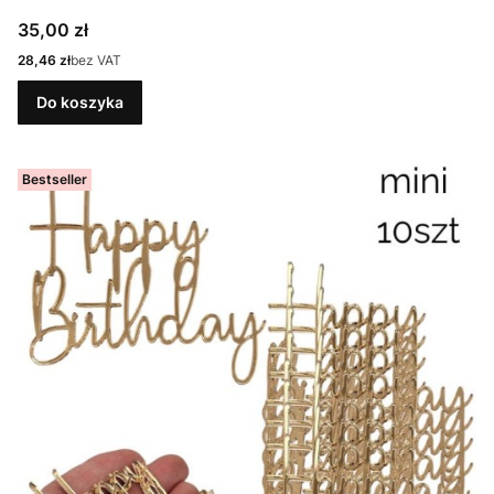
Cena
35,00 zł
Cena
28,46 zł
bez VAT
Do koszyka
Bestseller