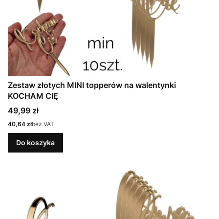
Zestaw złotych MINI topperów na walentynki
KOCHAM CIĘ
Cena
49,99 zł
Cena
40,64 zł
bez VAT
Do koszyka