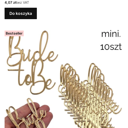
Cena
4,07 zł
bez VAT
Do koszyka
Bestseller