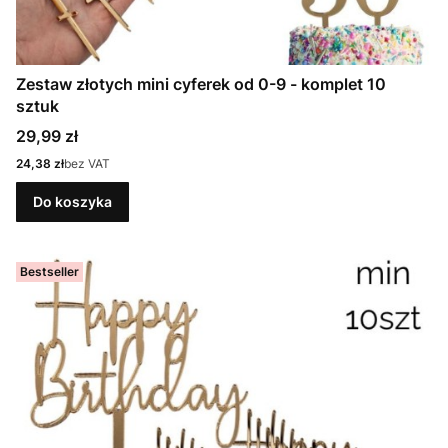
Zestaw złotych mini cyferek od 0-9 - komplet 10
sztuk
Cena
29,99 zł
Cena
24,38 zł
bez VAT
Do koszyka
Bestseller