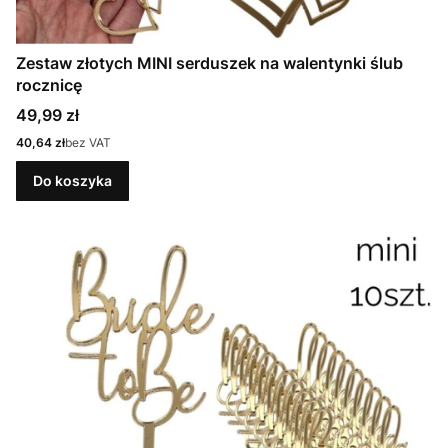
Zestaw złotych MINI serduszek na walentynki ślub
rocznicę
Cena
49,99 zł
Cena
40,64 zł
bez VAT
Do koszyka